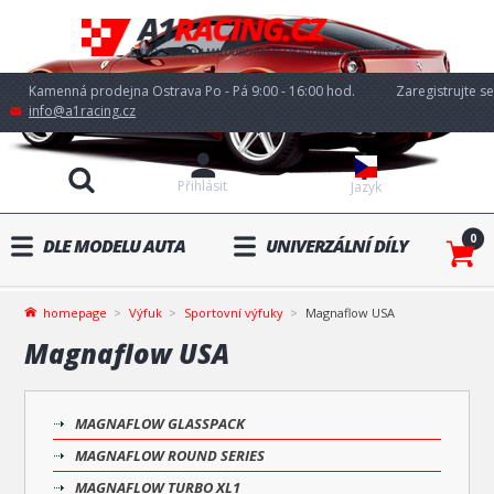
Kamenná prodejna Ostrava Po - Pá 9:00 - 16:00 hod.
Zaregistrujte se
info@a1racing.cz
Přihlásit
Jazyk
0
DLE MODELU AUTA
UNIVERZÁLNÍ DÍLY
homepage
Výfuk
Sportovní výfuky
Magnaflow USA
Magnaflow USA
MAGNAFLOW GLASSPACK
MAGNAFLOW ROUND SERIES
MAGNAFLOW TURBO XL1