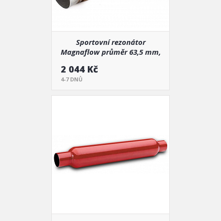
Sportovní rezonátor
Magnaflow průměr 63,5 mm,
délka 760 mm (18145)
2 044 Kč
4-7 DNŮ