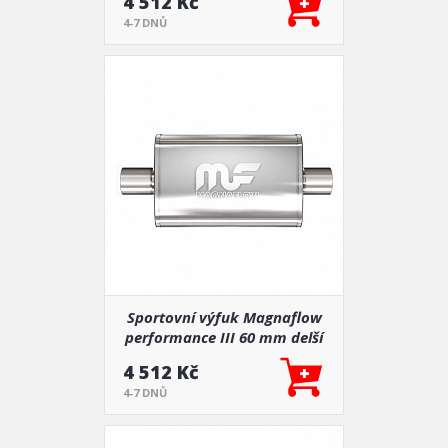
4 512 Kč
4-7 DNŮ
Sportovní výfuk Magnaflow
performance III 60 mm delší
(11245)
4 512 Kč
4-7 DNŮ