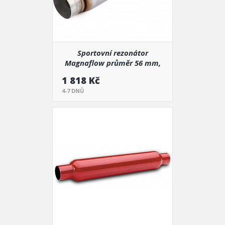
Sportovní rezonátor
Magnaflow průměr 56 mm,
délka 660 mm (18134)
1 818 Kč
4-7 DNŮ