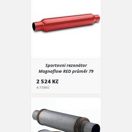
Sportovní rezonátor
Magnaflow RED průměr 79
mm, délka 560 mm (13129)
2 524 Kč
4-7 DNŮ