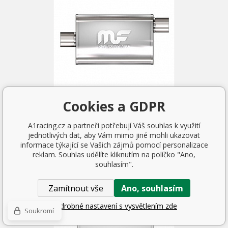
Cookies a GDPR
Sportovní výfuk Magnaflow
turbo XL1 79 mm (13219)
A1racing.cz a partneři potřebují Váš souhlas k využití
jednotlivých dat, aby Vám mimo jiné mohli ukazovat
4 744 Kč
informace týkající se Vašich zájmů pomocí personalizace
SKLADEM 1 KS
reklam. Souhlas udělíte kliknutím na políčko "Ano,
souhlasím".
Zamítnout vše
Ano, souhlasím
Podrobné nastavení s vysvětlením zde
Soukromí