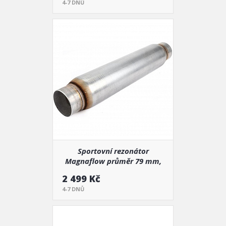
4-7 DNŮ
Sportovní rezonátor
Magnaflow průměr 79 mm,
délka 560 mm (18129)
2 499 Kč
4-7 DNŮ