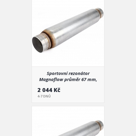
Sportovní rezonátor
Magnaflow průměr 67 mm,
délka 760 mm (18146)
2 044 Kč
4-7 DNŮ