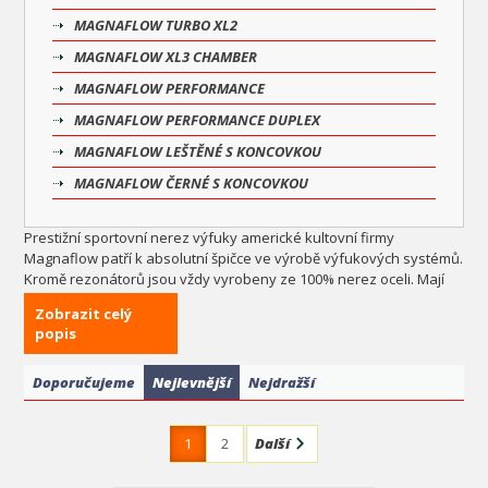
MAGNAFLOW TURBO XL2
MAGNAFLOW XL3 CHAMBER
MAGNAFLOW PERFORMANCE
MAGNAFLOW PERFORMANCE DUPLEX
MAGNAFLOW LEŠTĚNÉ S KONCOVKOU
MAGNAFLOW ČERNÉ S KONCOVKOU
Prestižní sportovní nerez výfuky americké kultovní firmy
Magnaflow patří k absolutní špičce ve výrobě výfukových systémů.
Kromě rezonátorů jsou vždy vyrobeny ze 100% nerez oceli. Mají
svařované kraje pro maximální pevnost a dlouhou životnost. Vnitří
Zobrazit celý
děrovaná perforace je obalena nerezovým pletivem a akustickou
popis
vláknovou výplní, kde levnější výfuky mají jen samotnou běžnou
výplň. Výfuky Magnaflow tak mají maximální životnost a zamezují
degradaci zvuku i po mnoha letech používání. Pokud hledáte
Doporučujeme
Nejlevnější
Nejdražší
opravdu kvalitní výfuk a nebo máte auto se silným motorem,
neriskujte propálení u levnějších výfuků a dopřejte si Magnaflow.
1
2
Další