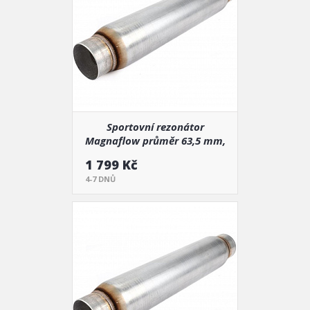
Sportovní rezonátor
Magnaflow průměr 63,5 mm,
délka 560 mm (18125)
1 799 Kč
4-7 DNŮ