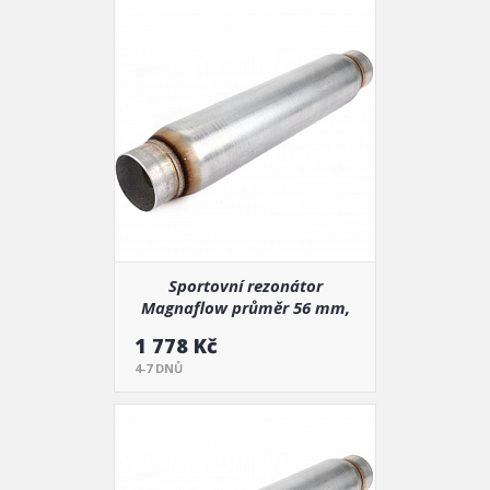
Sportovní rezonátor
Magnaflow průměr 56 mm,
délka 560 mm (18124)
1 778 Kč
4-7 DNŮ