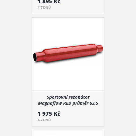
1 895 Kč
4-7 DNŮ
Sportovní rezonátor
Magnaflow RED průměr 63,5
mm, délka 560 mm (13125)
1 975 Kč
4-7 DNŮ