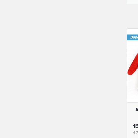
Dop
B
1
4-