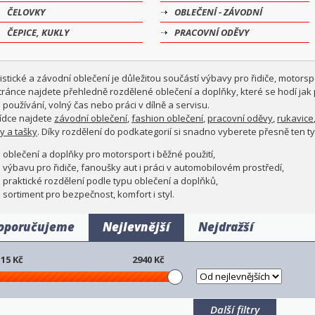
ČELOVKY
OBLEČENÍ - ZÁVODNÍ
ČEPICE, KUKLY
PRACOVNÍ ODĚVY
istické a závodní oblečení je důležitou součástí výbavy pro řidiče, motorsp
stránce najdete přehledně rozdělené oblečení a doplňky, které se hodí jak
používání, volný čas nebo práci v dílně a servisu.
ídce najdete
závodní oblečení
,
fashion oblečení
,
pracovní oděvy
,
rukavice
y a tašky
. Díky rozdělení do podkategorií si snadno vyberete přesně ten ty
oblečení a doplňky pro motorsport i běžné použití,
výbavu pro řidiče, fanoušky aut i práci v automobilovém prostředí,
praktické rozdělení podle typu oblečení a doplňků,
sortiment pro bezpečnost, komfort i styl.
oporučujeme
Nejlevnější
Nejdražší
15
Kč
2940
Kč
Další filtry