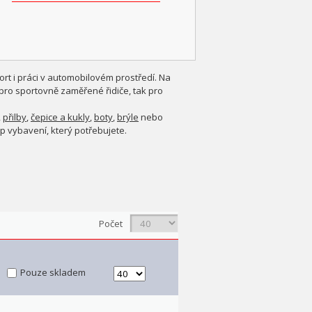
ort i práci v automobilovém prostředí. Na
 pro sportovně zaměřené řidiče, tak pro
,
přilby
,
čepice a kukly
,
boty
,
brýle
nebo
p vybavení, který potřebujete.
Počet
Pouze skladem