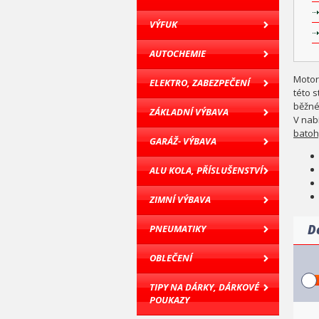
VÝFUK
AUTOCHEMIE
Motor
ELEKTRO, ZABEZPEČENÍ
této 
běžné 
ZÁKLADNÍ VÝBAVA
V nab
batoh
GARÁŽ- VÝBAVA
ALU KOLA, PŘÍSLUŠENSTVÍ
ZIMNÍ VÝBAVA
D
PNEUMATIKY
OBLEČENÍ
TIPY NA DÁRKY, DÁRKOVÉ
POUKAZY