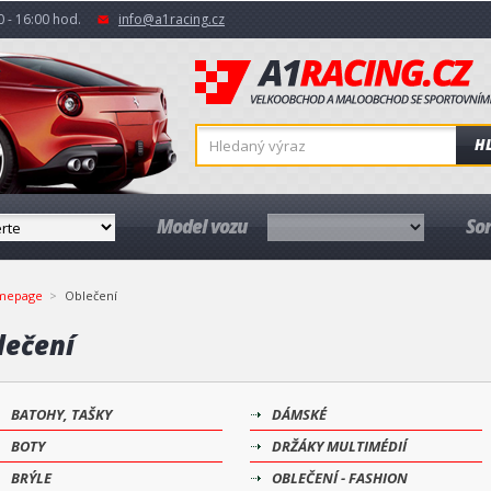
 - 16:00 hod.
info@a1racing.cz
H
Model vozu
So
mepage
Oblečení
lečení
BATOHY, TAŠKY
DÁMSKÉ
BOTY
DRŽÁKY MULTIMÉDIÍ
BRÝLE
OBLEČENÍ - FASHION