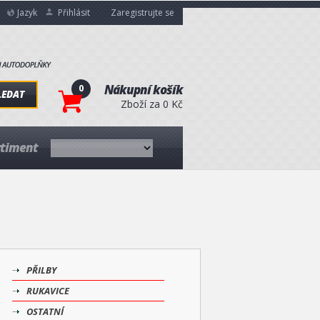
Jazyk
Přihlásit
Zaregistrujte se
0
Nákupní košík
LEDAT
Zboží za 0 Kč
rtiment
PŘILBY
RUKAVICE
OSTATNÍ