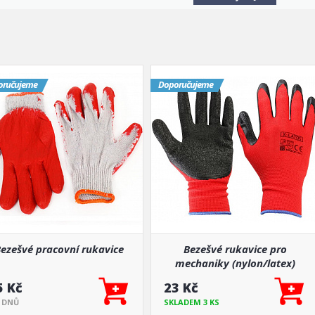
oručujeme
Doporučujeme
ezešvé pracovní rukavice
Bezešvé rukavice pro
mechaniky (nylon/latex)
5 Kč
23 Kč
7 DNŮ
SKLADEM 3 KS