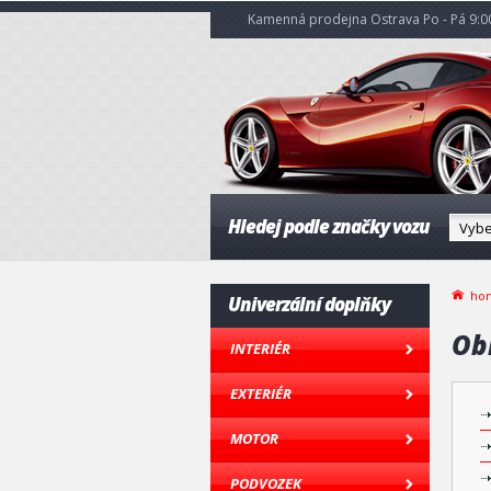
Kamenná prodejna Ostrava Po - Pá 9:00
Hledej podle značky vozu
ho
Univerzální doplňky
Ob
INTERIÉR
EXTERIÉR
MOTOR
PODVOZEK