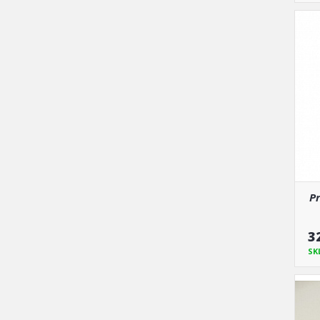
Pr
3
SK