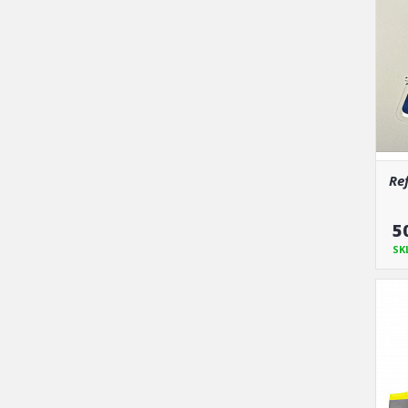
Ref
5
SK