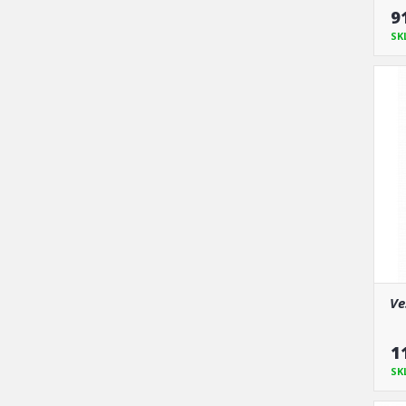
9
SK
Ve
1
SK