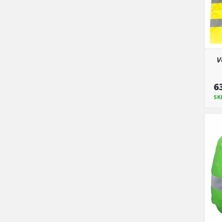
V
6
SK