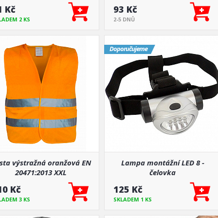
1 Kč
93 Kč
LADEM 2 KS
2-5 DNŮ
Doporučujeme
sta výstražná oranžová EN
Lampa montážní LED 8 -
20471:2013 XXL
čelovka
10 Kč
125 Kč
LADEM 3 KS
SKLADEM 1 KS