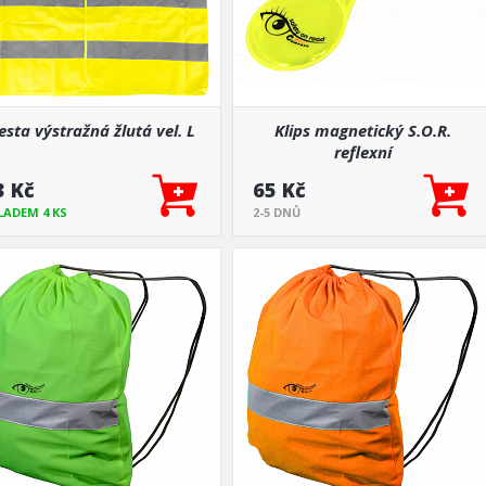
esta výstražná žlutá vel. L
Klips magnetický S.O.R.
reflexní
3 Kč
65 Kč
LADEM 4 KS
2-5 DNŮ