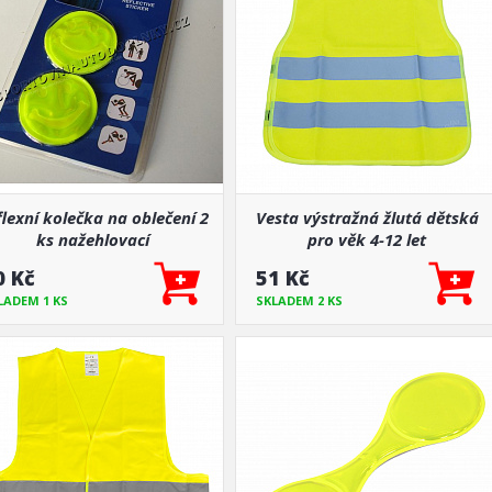
lexní kolečka na oblečení 2
Vesta výstražná žlutá dětská
ks nažehlovací
pro věk 4-12 let
0 Kč
51 Kč
LADEM 1 KS
SKLADEM 2 KS