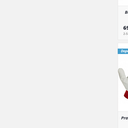
B
6
2-
Dop
Pra