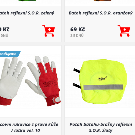
atoh reflexní S.O.R. zelený
Batoh reflexní S.O.R. oranžový
9 Kč
69 Kč
5 DNŮ
2-5 DNŮ
oručujeme
covní rukavice z pravé kůže
Potah batohu-brašny reflexní
/ látka vel. 10
S.O.R. žlutý