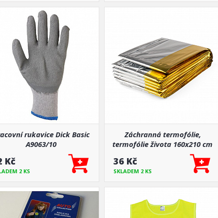
acovní rukavice Dick Basic
Záchranná termofólie,
A9063/10
termofólie života 160x210 cm
2 Kč
36 Kč
LADEM 2 KS
SKLADEM 2 KS