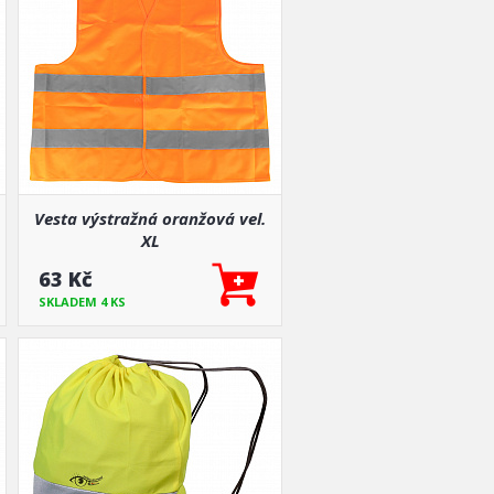
Vesta výstražná oranžová vel.
XL
63 Kč
SKLADEM 4 KS