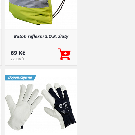
Batoh reflexní S.O.R. žlutý
69 Kč
2-5 DNŮ
Doporučujeme