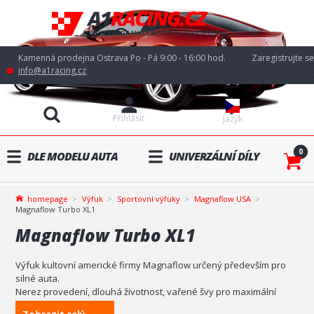
Kamenná prodejna Ostrava Po - Pá 9:00 - 16:00 hod.
Zaregistrujte se
info@a1racing.cz
Přihlásit
Jazyk
0
DLE MODELU AUTA
UNIVERZÁLNÍ DÍLY
homepage
Výfuk
Sportovní výfuky
Magnaflow USA
Magnaflow Turbo XL1
Magnaflow Turbo XL1
Výfuk kultovní americké firmy Magnaflow určený především pro
silné auta.
Nerez provedení, dlouhá životnost, vařené švy pro maximální
odolnost a výkon klidně i 500 koní, otevřená konstrukce pro