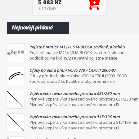
5 083 Kč
1-2 TÝDNY
Nejnověji přidané
Pojistné matice M12x1,5 M-BLOCK zavřené, ploché s
podložkou na klíč 19/21
Pojistné matice M12x1,5 M-BLOCK zavřené, ploché s
podložkou na klíč 19/21 Kvalitní pojistné matice
Ofuky na okna pření Volvo V70 / CX70 II 2000-07
Ofuky předních oken Volvo V70 / XC70 II (2000–2007) –
kouřové, sada 2 ks Kvalitní ofuky předních ok
Vzpěra víka zavazadlového prostoru 631/230 mm
Plynová vzpěra víka zavazadlového prostoru 631/230 mm
Plynová vzpěra víka zavazadlového prostoru Ei
Vzpěra víka zavazadlového prostoru 515/196 mm
Plynová vzpěra víka zavazadlového prostoru 515/196 mm
Plynová vzpěra víka zavazadlového prostoru Ei