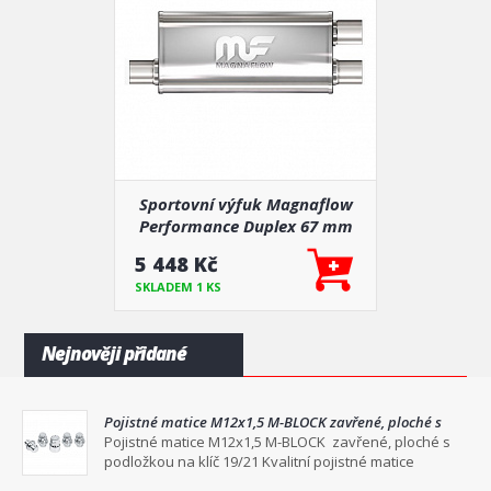
Sportovní výfuk Magnaflow
Performance Duplex 67 mm
vstup i výstup
5 448 Kč
SKLADEM 1 KS
Nejnověji přidané
Pojistné matice M12x1,5 M-BLOCK zavřené, ploché s
podložkou na klíč 19/21
Pojistné matice M12x1,5 M-BLOCK zavřené, ploché s
podložkou na klíč 19/21 Kvalitní pojistné matice