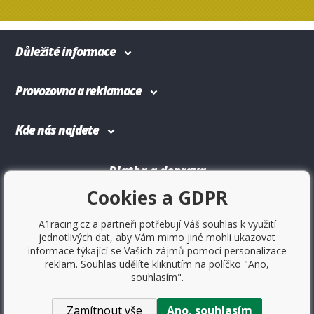
Důležité informace
Provozovna a reklamace
Kde nás najdete
Platba a doprava
Cookies a GDPR
A1racing.cz a partneři potřebují Váš souhlas k využití
jednotlivých dat, aby Vám mimo jiné mohli ukazovat
informace týkající se Vašich zájmů pomocí personalizace
reklam. Souhlas udělíte kliknutím na políčko "Ano,
souhlasím".
Zamítnout vše
Ano, souhlasím
Copyright © 2017
Sportovniautodoplnky.cz
- Tuning shop,