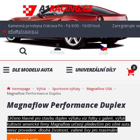
Kamenná prodejna Ostrava Po - Pá 9:00 - 16:00 hod.
Zaregistrujte se
info@a1racing.cz
Přihlásit
Jazyk
0
DLE MODELU AUTA
UNIVERZÁLNÍ DÍLY
homepage
Výfuk
Sportovní výfuky
Magnaflow USA
Magnaflow Performance Duplex
Magnaflow Performance Duplex
Určeno hlavně pro stavbu duplex výfuku viz fotky v galerii, výfuk
kultovní americké firmy Magnaflow určený především pro silné auta,
nerez provedení, dlouhá životnost, vařené švy pro maximální
odolnost a výkon klidně i 500 koní, plně průchozí konstrukce =