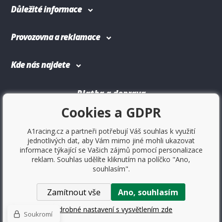
Důležité informace
Provozovna a reklamace
Kde nás najdete
Platba a doprava
Cookies a GDPR
A1racing.cz a partneři potřebují Váš souhlas k využití
jednotlivých dat, aby Vám mimo jiné mohli ukazovat
informace týkající se Vašich zájmů pomocí personalizace
reklam. Souhlas udělíte kliknutím na políčko "Ano,
souhlasím".
Zamítnout vše
Ano, souhlasím
Copyright © 2017
Sportovniautodoplnky.cz
- Tuning shop,
sportovní autodoplňky, tuning auta. Všechny práva vyhrazené.
Podrobné nastavení s vysvětlením zde
Soukromí
Tvorba a pronájem eshopů
BINARGON.cz