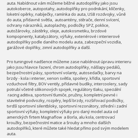
auta. Nabídnout vám můžeme běžné autodoplňky jako jsou
autokoberce, autopotahy, autodoplňky pro podnikání, klíčenky,
loketní opěrky, nabíječky, ramínka do auta, USB rozdvojky, vůně
do auta, přídavné světla, autoantény, stěrače, denní svícení,
ochrany nárazníků, autoplachty, podložky SPZ, poklice,
autožárovky, zástěrky, oleje, autokosmetiku, brzdové
kompopnenty, katalyzátory, výfuky, exteriérové i interierové
autodoplňky podle daného modelu auta, zabezpeční vozidla,
garážové doplňky, zimní autodoplňky a další.
Pro tuningové nadšence můžeme zase nabídnout úpravu interieru
jako jsou hlavice řazení, chrom autodoplňky, nášlapy pedálů,
bezpečnostní pásy, sportovní volanty, autosedačky, barvy na
brzdy - kola i interier, xenon světla, spoilery, křídla, sportovní
vzduchové filtry, BOV ventily, přídavné budíky, intercoolery, sady
potrubí včetně silikonových spojek, regulátory tlaku, speciální
racing aditiva, sportovní tlumiče, pružiny, kompletní pevné i
stavitelné podvozky, rozpěry, lepší brzdy, rozšiřovací podložky,
tvrdší sportovní silentbloky, sportovní rezonátory, střední i zadní
sportovní výfuky, kompletní výfuky pro daný model auta od
amerických firtem Magnaflow a Borla, alu kola, centrovací
kroužky, bezpečnostní matice a šrouby a mnoho dalších
autodoplňků, které můžete také hledat přímo pod svým modelem
auta.