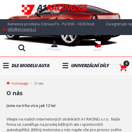
Kamenná prodejna Ostrava Po - Pá 9:00 - 16:00 hod.
Zaregistrujte se
info@a1racing.cz
Přihlásit
Jazyk
0
DLE MODELU AUTA
UNIVERZÁLNÍ DÍLY
homepage
O nás
O nás
Jsme na trhu více jak 12 let
Vítejte na našich internetových stránkách A1 RACING s.r.o. Naše
firma se zaměřuje na prodej běžných ale i sportovních
autodoplňků. Běžný motorista u nás najde vše pro provoz svého