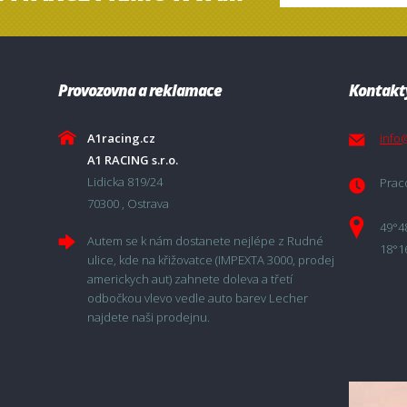
Provozovna a reklamace
Kontakt
A1racing.cz
info
A1 RACING s.r.o.
Lidicka 819/24
Praco
70300 , Ostrava
49°4
Autem se k nám dostanete nejlépe z Rudné
18°1
ulice, kde na křižovatce (IMPEXTA 3000, prodej
americkych aut) zahnete doleva a třetí
odbočkou vlevo vedle auto barev Lecher
najdete naši prodejnu.