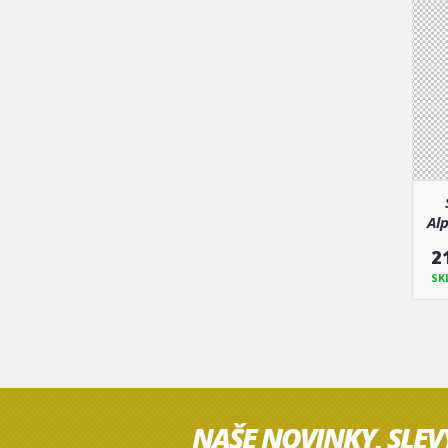
Al
2
SK
NAŠE NOVINKY, SLEV