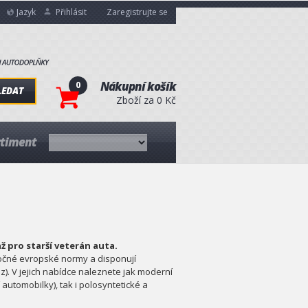
Jazyk
Přihlásit
Zaregistrujte se
0
Nákupní košík
LEDAT
Zboží za 0 Kč
rtiment
ž pro starší veterán auta.
ročné evropské normy a disponují
). V jejich nabídce naleznete jak moderní
automobilky), tak i polosyntetické a