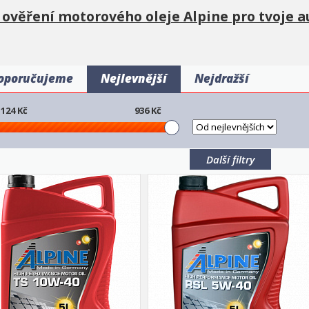
 ověření motorového oleje Alpine pro tvoje a
oporučujeme
Nejlevnější
Nejdražší
124
Kč
936
Kč
Další filtry