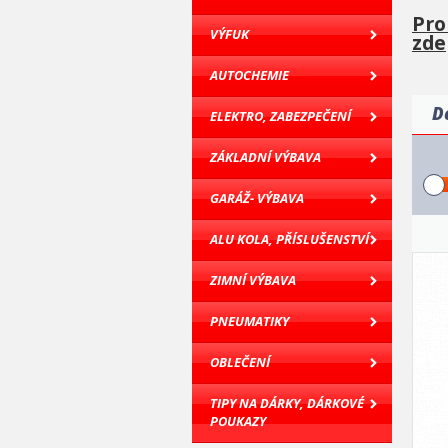
Pro
VÝFUK
zde
AUTOCHEMIE
D
ELEKTRO, ZABEZPEČENÍ
ZÁKLADNÍ VÝBAVA
GARÁŽ- VÝBAVA
ALU KOLA, PŘÍSLUŠENSTVÍ
ZIMNÍ VÝBAVA
PNEUMATIKY
OBLEČENÍ
TIPY NA DÁRKY, DÁRKOVÉ
POUKAZY