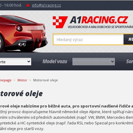
 - 16:00 hod.
info@a1racing.cz
H
Model vozu
So
mepage
Motor
Motorové oleje
torové oleje
ové oleje nabízíme pro běžné auta, pro sportovní nadšené řidiče a
ěžný provoz doporučujeme hlavně německé oleje Alpine, které splňují ná
álními schváleními od předních automobilek (např. VW, BMW, Mercedes-Benz
yntetické a HC-syntetické oleje (např. řada RSL nebo Special pro konkrétní 
lní oleje pro starší vozy.