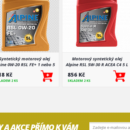
Syntetický motorový olej
Motorový syntetický olej
pine 0W-20 RSL FE+ 1 nebo 5
Alpine RSL 5W-30 R ACEA C4 5 L
L
18 Kč
856 Kč
LADEM 2 KS
SKLADEM 2 KS
Y A AKCE PŘÍMO K VÁM