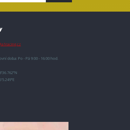
y
@a1racing.cz
vní doba: Po - Pá 9:00 - 16:00 hod.
8'36.762"N
6'5.249"E