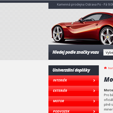
Kamenná prodejna Ostrava Po - Pá 9:00
Hledej podle značky vozu
ho
Univerzální doplňky
Mo
INTERIÉR
Motor
EXTERIÉR
Pro b
ofici
MOTOR
plně s
minerá
PODVOZEK