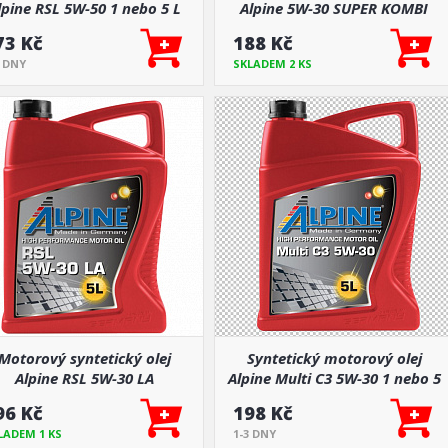
lpine RSL 5W-50 1 nebo 5 L
Alpine 5W-30 SUPER KOMBI
73 Kč
188 Kč
3 DNY
SKLADEM 2 KS
Motorový syntetický olej
Syntetický motorový olej
Alpine RSL 5W-30 LA
Alpine Multi C3 5W-30 1 nebo 5
L
96 Kč
198 Kč
LADEM 1 KS
1-3 DNY