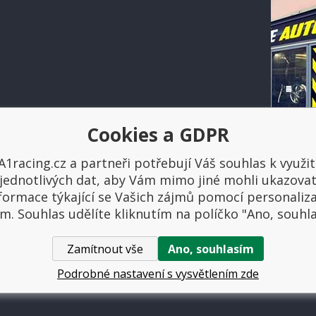
Cookies a GDPR
Platba a doprava
A1racing.cz a partneři potřebují Váš souhlas k využit
jednotlivých dat, aby Vám mimo jiné mohli ukazova
formace týkající se Vašich zájmů pomocí personaliz
m. Souhlas udělíte kliknutím na políčko "Ano, souhl
Zamítnout vše
Ano, souhlasím
ovniautodoplnky.cz
- Tuning shop, sportovní autodoplňky, tuning auta. V
Podrobné nastavení s vysvětlením zde
Internetové obchody
a
www stránky
:
BINARGON.cz