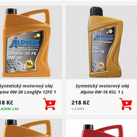
Syntetický motorový olej
Syntetický motorový olej
pine 0W-30 Longlife 12FE 1
Alpine 0W-16 RSL 1 L
nebo 5 L
18 Kč
218 Kč
LADEM 2 KS
1-3 DNY