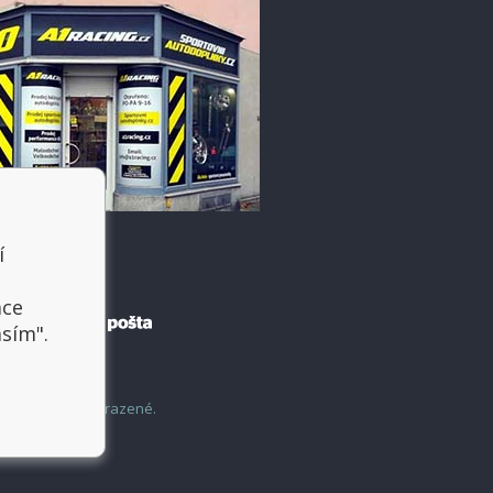
í
t
ace
asím".
šechny práva vyhrazené.