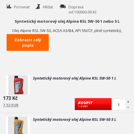
Porovnat
Hlídat
Doprava
od 100000.00 Kč
Syntetický motorový olej Alpine RSL 5W-50 1 nebo 5 L
Olej Alpine RSL 5W-50, ACEA A3/B4, API SN/CF, plně syntetický,
vysoce výkonný motorový olej pro velké zatížení motoru ve
Zobrazit celý
vysokých otáčkách (benzín i diesel) - automobilové a terénní
popis
závody, offroad, ... Velký viskozitní rozsah 5W-50 zaručuje
perfektní mazání při startu v extrémních mrazech a také při
vysokých teplotách v létě. Tento olej je možné míchat s oleji jiných
značek při splnění uvedených norem.
Specifikace :
Syntetický motorový olej Alpine RSL 5W-50 1 L
Doporučeno pro: BMW, Citroen, Mercedes, Opel, Peugeot,
Porsche, Renault a jiná vozidla vyžadující uvedené normy.
173 Kč
Doporučení (splňuje požadavky výrobce OEM):
KOUPIT
BMW Longlife-01
7.52 EUR
1-3 DNY
MB 229.3
Porsche A40
VW 502 00/505 00
Syntetický motorový olej Alpine RSL 5W-50 5 L
Renault RN 0710/0700
Opel GM-LL-B-025