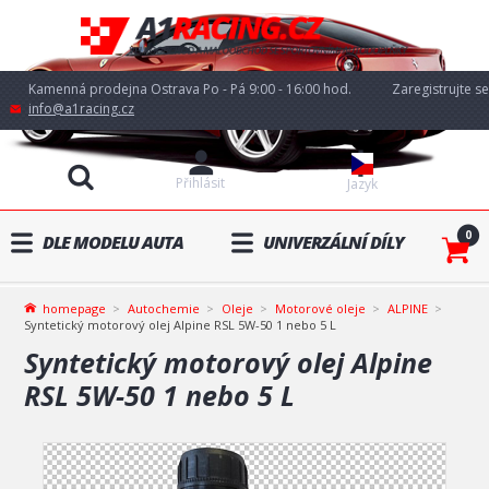
Kamenná prodejna Ostrava Po - Pá 9:00 - 16:00 hod.
Zaregistrujte se
info@a1racing.cz
Přihlásit
Jazyk
0
DLE MODELU AUTA
UNIVERZÁLNÍ DÍLY
homepage
Autochemie
Oleje
Motorové oleje
ALPINE
Syntetický motorový olej Alpine RSL 5W-50 1 nebo 5 L
Syntetický motorový olej Alpine
RSL 5W-50 1 nebo 5 L