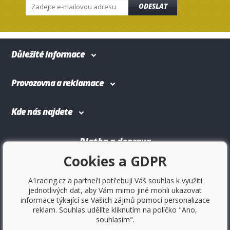
ODESLAT
Důležité informace
Provozovna a reklamace
Kde nás najdete
Platba a doprava
Cookies a GDPR
A1racing.cz a partneři potřebují Váš souhlas k využití
jednotlivých dat, aby Vám mimo jiné mohli ukazovat
informace týkající se Vašich zájmů pomocí personalizace
reklam. Souhlas udělíte kliknutím na políčko "Ano,
souhlasím".