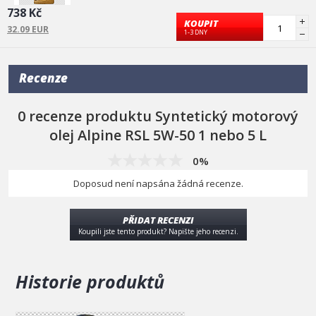
PSA B71 2296
738 Kč
KOUPIT
Pro ověření svého oleje pro tvoje auto a motorizaci klikni
32.09 EUR
1-3 DNY
zde
Recenze
0 recenze produktu Syntetický motorový
olej Alpine RSL 5W-50 1 nebo 5 L
0%
Doposud není napsána žádná recenze.
PŘIDAT RECENZI
Koupili jste tento produkt? Napište jeho recenzi.
Historie produktů