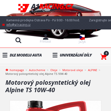
Kamenná prodejna Ostrava Po - Pá 9:00 - 16:00 hod.
Zaregistrujte se
info@a1racing.cz
Přihlásit
Jazyk
0
DLE MODELU AUTA
UNIVERZÁLNÍ DÍLY
homepage
Autochemie
Oleje
Motorové oleje
ALPINE
Motorový polosyntetický olej Alpine TS 10W-40
Motorový polosyntetický olej
Alpine TS 10W-40