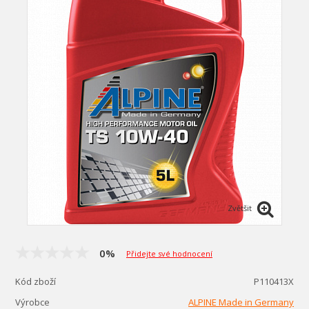
Zvětšit
0%
Přidejte své hodnocení
Kód zboží
P110413X
Výrobce
ALPINE Made in Germany