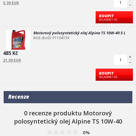
5.39 EUR
Německu. Nabízejí syntetické motorové oleje, hydraulické oleje a
další maziva pro benzínové i naftové motory. Tyto oleje jsou
známé pod označením Alpine (DE) a splňují veškeré evropské
KOUPIT
SKLADEM 1 KS
normy.
Pro ověření svého oleje pro tvoje auto a motorizaci klikni zde
Motorový polosyntetický olej Alpine TS 10W-40 5 L
Kód zboží: P110415X
485 Kč
21.09 EUR
KOUPIT
SKLADEM 1 KS
Recenze
0 recenze produktu Motorový
polosyntetický olej Alpine TS 10W-40
0%