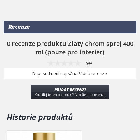
lak. Pouze pro vnitřní použití. Obsah 400 ml.
Recenze
0 recenze produktu Zlatý chrom sprej 400
ml (pouze pro interier)
0%
Doposud není napsána žádná recenze.
PŘIDAT RECENZI
Koupili jste tento produkt? Napište jeho recenzi.
Historie produktů