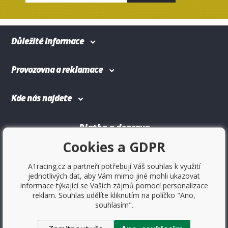
Důležité informace
Provozovna a reklamace
Kde nás najdete
Platba a doprava
Cookies a GDPR
A1racing.cz a partneři potřebují Váš souhlas k využití
jednotlivých dat, aby Vám mimo jiné mohli ukazovat
informace týkající se Vašich zájmů pomocí personalizace
reklam. Souhlas udělíte kliknutím na políčko "Ano,
souhlasím".