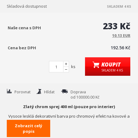
Skladová dostupnost
SKLADEM 4 KS
233 Kč
Naše cena s DPH
10.13 EUR
192.56 Kč
Cena bez DPH
KOUPIT
ks
SKLADEM 4 KS
Porovnat
Hlídat
Doprava
od 100000.00 Kč
Zlatý chrom sprej 400 ml (pouze pro interier)
Vysoce lesklá dekorativní barva pro chromový efekt na kovové a
dřevěné povrchy a dekorativní předměty. Chrome Effect má
Zobrazit celý
vynikající krycí schopnost, přilnavost a vynikající kovový lesk. Není
popis
odolný proti otěru ani povětrnostním vlivům. Navrch nenanášejte