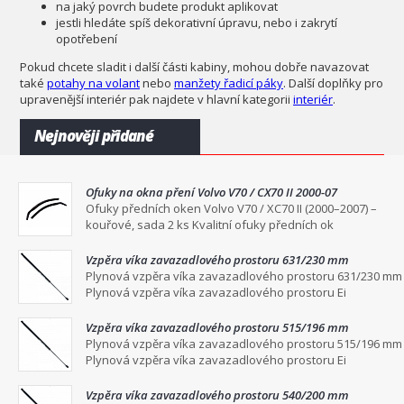
na jaký povrch budete produkt aplikovat
jestli hledáte spíš dekorativní úpravu, nebo i zakrytí
opotřebení
Pokud chcete sladit i další části kabiny, mohou dobře navazovat
také
potahy na volant
nebo
manžety řadicí páky
. Další doplňky pro
upravenější interiér pak najdete v hlavní kategorii
interiér
.
Nejnověji přidané
Ofuky na okna pření Volvo V70 / CX70 II 2000-07
Ofuky předních oken Volvo V70 / XC70 II (2000–2007) –
kouřové, sada 2 ks Kvalitní ofuky předních ok
Vzpěra víka zavazadlového prostoru 631/230 mm
Plynová vzpěra víka zavazadlového prostoru 631/230 mm
Plynová vzpěra víka zavazadlového prostoru Ei
Vzpěra víka zavazadlového prostoru 515/196 mm
Plynová vzpěra víka zavazadlového prostoru 515/196 mm
Plynová vzpěra víka zavazadlového prostoru Ei
Vzpěra víka zavazadlového prostoru 540/200 mm