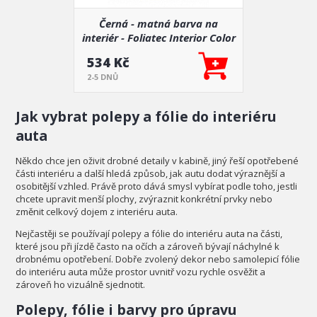
Černá - matná barva na
interiér - Foliatec Interior Color
Spray
534 Kč
2-5 DNŮ
Jak vybrat polepy a fólie do interiéru
auta
Někdo chce jen oživit drobné detaily v kabině, jiný řeší opotřebené
části interiéru a další hledá způsob, jak autu dodat výraznější a
osobitější vzhled. Právě proto dává smysl vybírat podle toho, jestli
chcete upravit menší plochy, zvýraznit konkrétní prvky nebo
změnit celkový dojem z interiéru auta.
Nejčastěji se používají polepy a fólie do interiéru auta na části,
které jsou při jízdě často na očích a zároveň bývají náchylné k
drobnému opotřebení. Dobře zvolený dekor nebo samolepicí fólie
do interiéru auta může prostor uvnitř vozu rychle osvěžit a
zároveň ho vizuálně sjednotit.
Polepy, fólie i barvy pro úpravu