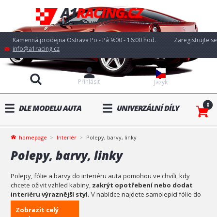
Kamenná prodejna Ostrava Po - Pá 9:00 - 16:00 hod.
Zaregistrujte se
info@a1racing.cz
Přihlásit
Jazyk
0
DLE MODELU AUTA
UNIVERZÁLNÍ DÍLY
homepage
Interiér
Polepy, barvy, linky
Polepy, barvy, linky
Polepy, fólie a barvy do interiéru auta pomohou ve chvíli, kdy
chcete oživit vzhled kabiny,
zakrýt opotřebení nebo dodat
interiéru výraznější styl.
V nabídce najdete samolepicí fólie do
interiéru auta, dekorativní polepy i barvy pro vybrané části
Zobrazit celý
interiéru podle toho, co chcete upravit. Vyberte si řešení, které