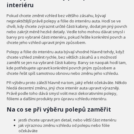
interiéru
Pokud chcete změnit vzhled bez většího zásahu, bývají
nejpraktičtější právě polepy a fólie do interiéru auta. Hodí se ve
chvíli, kdy chcete zvýraznit určité části kabiny, dodat jim jiný povrch
nebo zakrýt méně hezké detaily. Vedle toho mohou dávat smysl i
barvy pro vybrané části interiéru, pokud řešíte konkrétní povrch a
chcete jeho vzhled upravit jiným způsobem.
Polepy a fólie do interiéru auta bývají vhodné hlavně tehdy, když
chcete vzhled změnit rychle, bez větších zásahů a s možností
zaměřit se jen na vybrané části kabiny. Barvy se naopak hodí tam,
kde potřebujete upravit konkrétní povrch jiným způsobem a
chcete řešit spíš samotnou obnovu nebo změnu jeho vzhledu.
Při výběru proto záleží hlavně na tom, jaký efekt očekáváte. Někdo
hledá decentní změnu, jiný chce interiér auta upravit výrazněji.
Právě podle toho dává smysl volit mezi dekorativními polepy,
fóliemi a dalšími produkty pro úpravu vzhledu interiéru.
Na co se při výběru polepů zaměřit
jestli chcete upravit jen detail, nebo větší část interiéru
jak výraznou změnu vzhledu od polepu nebo fólie
očekáváte