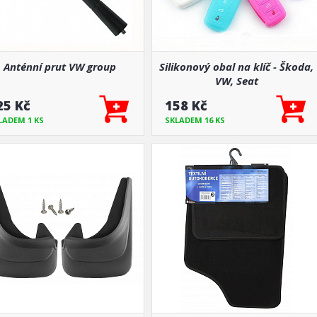
Anténní prut VW group
Silikonový obal na klíč - Škoda,
VW, Seat
25 Kč
158 Kč
LADEM 1 KS
SKLADEM 16 KS