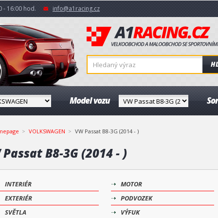
 - 16:00 hod.
info@a1racing.cz
H
Model vozu
So
mepage
VOLKSWAGEN
VW Passat B8-3G (2014 - )
Passat B8-3G (2014 - )
INTERIÉR
MOTOR
EXTERIÉR
PODVOZEK
SVĚTLA
VÝFUK