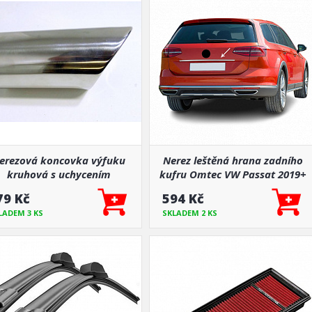
erezová koncovka výfuku
Nerez leštěná hrana zadního
kruhová s uchycením
kufru Omtec VW Passat 2019+
kombi Fcl.
79 Kč
594 Kč
LADEM 3 KS
SKLADEM 2 KS