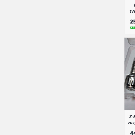
tv
(
2
SK
Z-
voz
VW
4