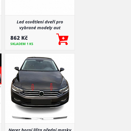
Led osvětlení dveří pro
vybrané modely aut
862 Kč
SKLADEM 1 KS
Nerez horní lišta přední masky