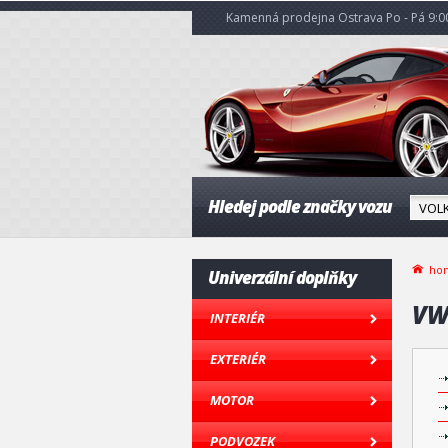
Kamenná prodejna Ostrava Po - Pá 9:00
Hledej podle značky vozu
ho
Univerzální doplňky
VW 
INTERIÉR
EXTERIÉR
MOTOR
PODVOZEK