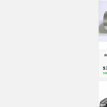
N
5
SK