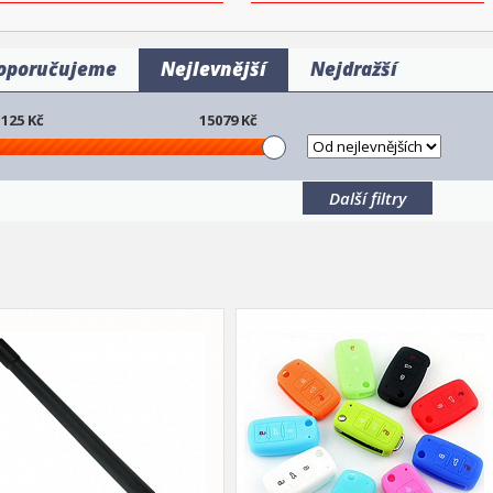
oporučujeme
Nejlevnější
Nejdražší
125
Kč
15079
Kč
Další filtry