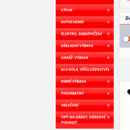
VÝFUK
D
AUTOCHEMIE
ELEKTRO, ZABEZPEČENÍ
ZÁKLADNÍ VÝBAVA
GARÁŽ- VÝBAVA
ALU KOLA, PŘÍSLUŠENSTVÍ
ZIMNÍ VÝBAVA
PNEUMATIKY
OBLEČENÍ
TIPY NA DÁRKY, DÁRKOVÉ
POUKAZY