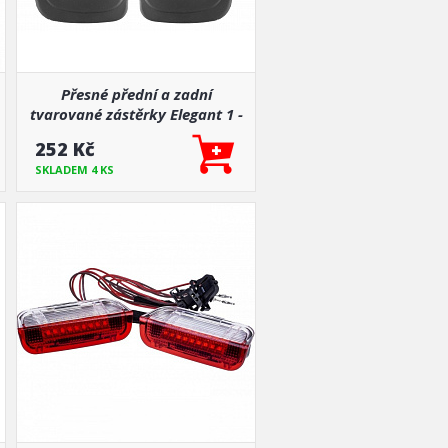
Přesné přední a zadní
tvarované zástěrky Elegant 1 -
pár pro určité modely aut
252 Kč
SKLADEM 4 KS