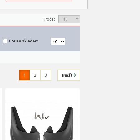
Počet
Pouze skladem
1
2
3
Další