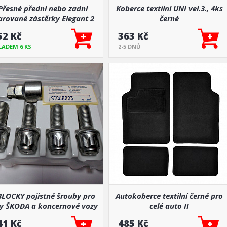
Přesné přední nebo zadní
Koberce textilní UNI vel.3., 4ks
arované zástěrky Elegant 2
černé
většinou hlavně pro zadní
52 Kč
363 Kč
nápravu)
LADEM 6 KS
2-5 DNŮ
BLOCKY pojistné šrouby pro
Autokoberce textilní černé pro
y ŠKODA a koncernové vozy
celé auto II
 GROUP M14x1,5 / 27 mm s
41 Kč
485 Kč
uchycením do koule