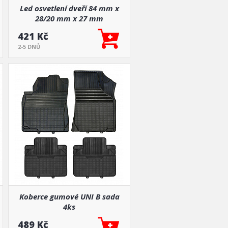
Led osvetlení dveří 84 mm x
28/20 mm x 27 mm
421 Kč
2-5 DNŮ
Koberce gumové UNI B sada
4ks
489 Kč