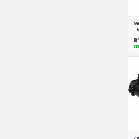
Ne
V
8
SK
Le