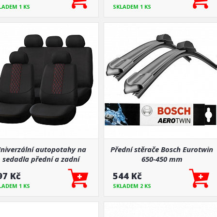
LADEM 1 KS
SKLADEM 1 KS
niverzální autopotahy na
Přední stěrače Bosch Eurotwin
sedadla přední a zadní
650-450 mm
komplet SC03
97 Kč
544 Kč
LADEM 1 KS
SKLADEM 2 KS