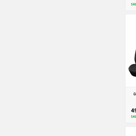
SK
U
4
SK