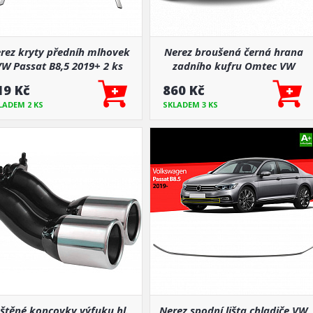
rez kryty předníh mlhovek
Nerez broušená černá hrana
W Passat B8,5 2019+ 2 ks
zadního kufru Omtec VW
Passat 2015-21 sedan
19 Kč
860 Kč
LADEM 2 KS
SKLADEM 3 KS
štěné koncovky výfuku hl.
Nerez spodní lišta chladiče VW