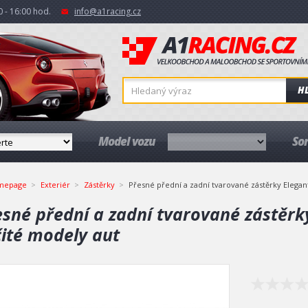
 - 16:00 hod.
info@a1racing.cz
H
Model vozu
So
mepage
Exteriér
Zástěrky
Přesné přední a zadní tvarované zástěrky Elegant
sné přední a zadní tvarované zástěrky
čité modely aut