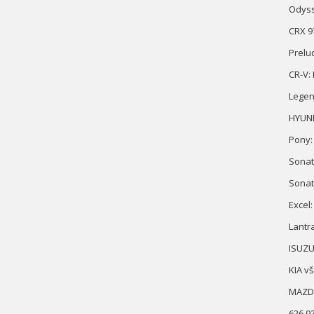
Odyss
CRX 9
Prelud
CR-V: 
Legen
HYUND
Pony:
Sonata
Sonat
Excel:
Lantra
ISUZU
KIA v
MAZDA
626 9