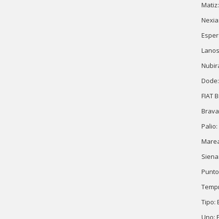
Matiz
Nexia
Esper
Lanos
Nubir
Dode:
FIAT 
Brava
Palio
Marea
Siena
Punto
Tempr
Tipo:
Uno: 