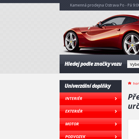
Kamenná prodejna Ostrava Po - Pá 9:00
Hledej podle značky vozu
ho
Univerzální doplňky
Pře
INTERIÉR
ur
EXTERIÉR
MOTOR
PODVOZEK