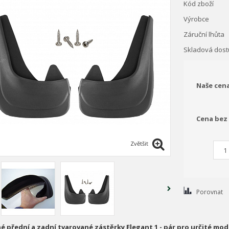
Kód zboží
Výrobce
Záruční lhůta
Skladová dost
Naše cen
Cena bez
Zvětšit
Porovnat
é přední a zadní tvarované zástěrky Elegant 1 - pár pro určité mod