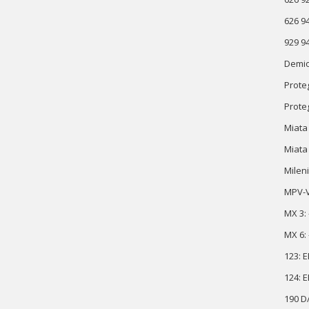
626 94
929 94
Demio
Proteg
Prote
Miata
Miata 
Milen
MPV-V
MX 3: 
MX 6:
123: 
124: 
190 D