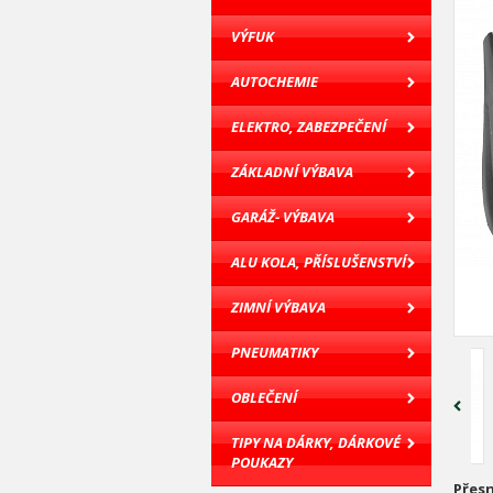
VÝFUK
AUTOCHEMIE
ELEKTRO, ZABEZPEČENÍ
ZÁKLADNÍ VÝBAVA
GARÁŽ- VÝBAVA
ALU KOLA, PŘÍSLUŠENSTVÍ
ZIMNÍ VÝBAVA
PNEUMATIKY
OBLEČENÍ
TIPY NA DÁRKY, DÁRKOVÉ
POUKAZY
Přesn