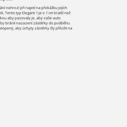
ní nehrozí při najetí na překážku jejích
. Tento typ Elegant 1 je o 1 cm kratší než
nkou aby pasovaly je, aby vaše auto
ý by bránil nazazení zástěrky do podběhu.
pený, aby úchyty zástěrky šly přiložit na