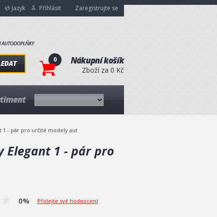
Jazyk
Přihlásit
Zaregistrujte se
0
Nákupní košík
LEDAT
Zboží za 0 Kč
rtiment
 1 - pár pro určité modely aut
 Elegant 1 - pár pro
0%
Přidejte své hodnocení