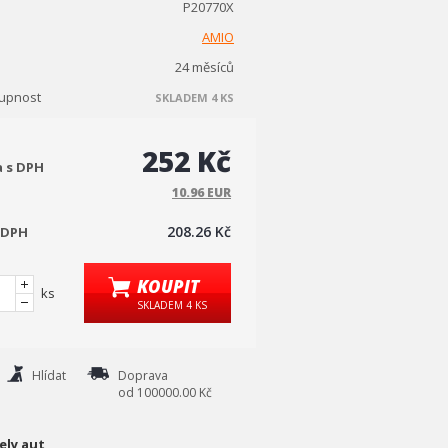
P20770X
AMIO
24 měsíců
upnost
SKLADEM 4 KS
252 Kč
a s DPH
10.96 EUR
208.26 Kč
 DPH
KOUPIT
ks
SKLADEM 4 KS
Hlídat
Doprava
od 100000.00 Kč
ely aut