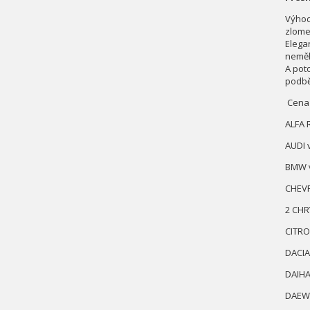
Výhod
zlome
Elega
neměl
A pot
podbě
Cena j
ALFA 
AUDI 
BMW v
CHEVR
2 CHR
CITRO
DACIA
DAIHA
DAEWO