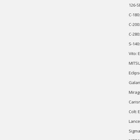
126-S
C-180
C-200
C-280
S-140
Vito:
MITSU
Eclips
Galan
Mirage
Caris
Colt:
Lance
Sigma: