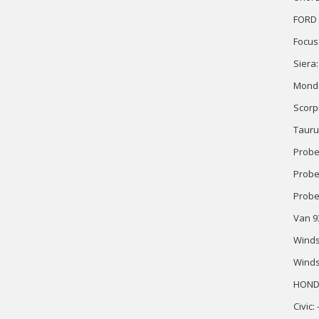
FORD 
Focus
Siera
Monde
Scorp
Tauru
Probe
Probe 
Probe
Van 9
Winds
Windst
HONDA
Civic: