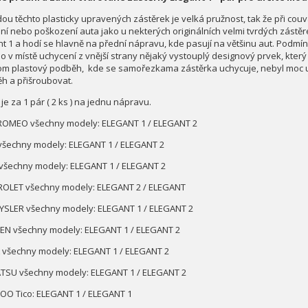
ou těchto plasticky upravených zástěrek je velká pružnost, tak že při couvá
ní nebo poškození auta jako u nekterých originálních velmi tvrdých zástěrek
nt 1 a hodí se hlavně na přední nápravu, kde pasují na většinu aut. Podmí
o v místě uchycení z vnější strany nějaký vystouplý designový prvek, kter
om plastový podběh, kde se samořezkama zástěrka uchycuje, nebyl moc uto
h a přišroubovat.
e za 1 pár ( 2 ks ) na jednu nápravu.
ROMEO všechny modely: ELEGANT 1 / ELEGANT 2
všechny modely: ELEGANT 1 / ELEGANT 2
šechny modely: ELEGANT 1 / ELEGANT 2
OLET všechny modely: ELEGANT 2 / ELEGANT
YSLER všechny modely: ELEGANT 1 / ELEGANT 2
EN všechny modely: ELEGANT 1 / ELEGANT 2
 všechny modely: ELEGANT 1 / ELEGANT 2
TSU všechny modely: ELEGANT 1 / ELEGANT 2
O Tico: ELEGANT 1 / ELEGANT 1