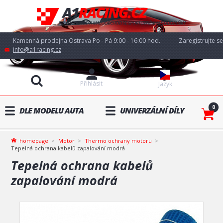
Kamenná prodejna Ostrava Po - Pá 9:00 - 16:00 hod.
Zaregistrujte se
info@a1racing.cz
Přihlásit
Jazyk
0
DLE MODELU AUTA
UNIVERZÁLNÍ DÍLY
homepage
Motor
Thermo ochrany motoru
Tepelná ochrana kabelů zapalování modrá
Tepelná ochrana kabelů
zapalování modrá