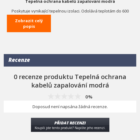
Tepelná ochrana kabelů zapalování modrá
Poskytuje vynikající tepelnou izolaci. Odolává teplotám do 600
stupňů. Návlek se navleče na kabel směrem ke svíčce. Cena je za
Zobrazit celý
1 ks
popis
Recenze
0 recenze produktu Tepelná ochrana
kabelů zapalování modrá
0%
Doposud není napsána žádná recenze.
PŘIDAT RECENZI
Koupili jste tento produkt? Napište jeho recenzi.