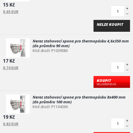
15 Kč
0.65 EUR
NELZE KOUPIT
Nerez stahovací spona pro thermopásku 4,6x350 mm
(do průměru 90 mm)
Kód zboží: P103908X
17 Kč
0.74 EUR
KOUPIT
SKLADEM 85 KS
Nerez stahovací spona pro thermopásku 8x400 mm
(do průměru 100 mm)
Kód zboží: P110436X
19 Kč
0.83 EUR