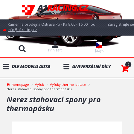
Kamenná prodejna Ostrava Po - Pá 9:00 - 16:00 hod.
Zaregistrujte se
info@a1racing.cz
Přihlásit
Jazyk
0
DLE MODELU AUTA
UNIVERZÁLNÍ DÍLY
homepage
Výfuk
Výfuky thermo izolace
Nerez stahovací spony pro thermopásku
Nerez stahovací spony pro
thermopásku