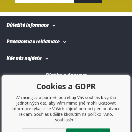
Důležité informace
Provozovna a reklamace
Kde nás najdete
Platba a doprava
Cookies a GDPR
A1racing.cz a partneři potřebují Váš souhlas k využití
jednotlivých dat, aby Vám mimo jiné mohli ukazovat
informace týkající se Vašich zájmů pomocí personalizace
reklam. Souhlas udělíte kliknutím na políčko "Ano,
souhlasím".