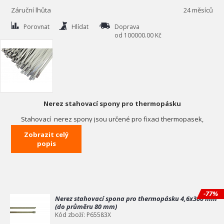
Záruční lhůta
24 měsíců
Porovnat
Hlídat
Doprava
od 100000.00 Kč
Nerez stahovací spony pro thermopásku
Stahovací nerez spony jsou určené pro fixaci thermopasek,
skladem držíme 2 velikosti a to pro průměr max. do 80 a 90 mm
Zobrazit celý
popis
-77%
Nerez stahovací spona pro thermopásku 4,6x300 mm
(do průměru 80 mm)
Kód zboží: P65583X