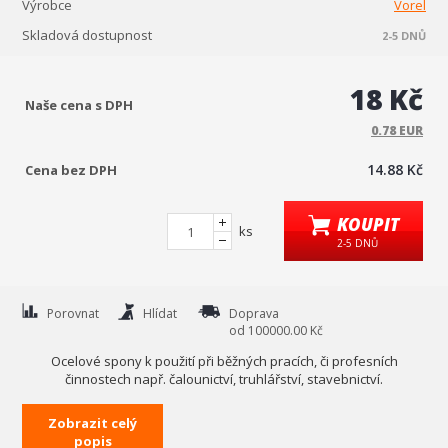
Výrobce
Vorel
Skladová dostupnost
2-5 DNŮ
18 Kč
Naše cena s DPH
0.78 EUR
14.88 Kč
Cena bez DPH
KOUPIT
ks
2-5 DNŮ
Porovnat
Hlídat
Doprava
od 100000.00 Kč
Ocelové spony k použití při běžných pracích, či profesních
činnostech např. čalounictví, truhlářství, stavebnictví.
Ocelové spony jsou vhodné pro sponkovačky mechanické,
Zobrazit celý
elektrické i pneumatické.
popis