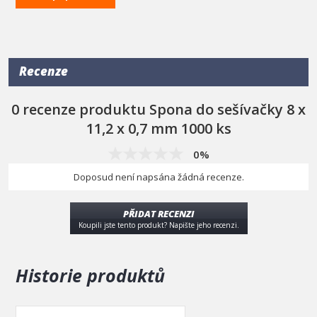
Technická data
Průřez
0,7 mm
Šířka
11,2 mm
Výška
8 mm
Balení
1000 ks
Recenze
0 recenze produktu Spona do sešívačky 8 x
11,2 x 0,7 mm 1000 ks
0%
Doposud není napsána žádná recenze.
PŘIDAT RECENZI
Koupili jste tento produkt? Napište jeho recenzi.
Historie produktů