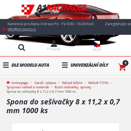
Kamenná prodejna Ostrava Po - Pá 9:00 - 16:00 hod.
Zaregistrujte se
info@a1racing.cz
Přihlásit
Jazyk
0
DLE MODELU AUTA
UNIVERZÁLNÍ DÍLY
homepage
Garáž- výbava
Nářadí běžné
Nářadí TOYA
Spojovací nářadí a materiál
Ruční sešívačky, sponky
Spona do sešívačky 8 x 11,2 x 0,7 mm 1000 ks
Spona do sešívačky 8 x 11,2 x 0,7
mm 1000 ks