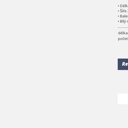
• Dél
• Šíř
• Bal
• Bíl
délka
počet
Re