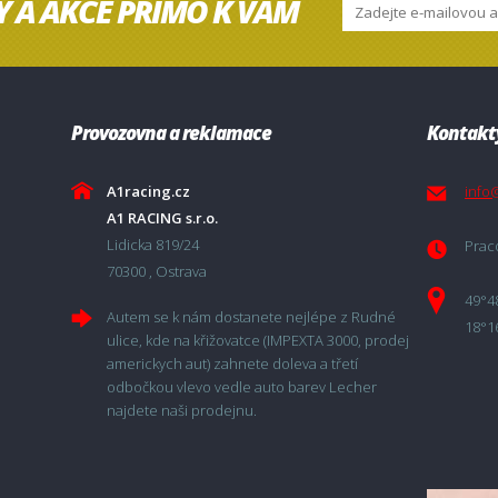
Y A AKCE PŘÍMO K VÁM
Provozovna a reklamace
Kontakt
A1racing.cz
info
A1 RACING s.r.o.
Lidicka 819/24
Praco
70300 , Ostrava
49°4
Autem se k nám dostanete nejlépe z Rudné
18°1
ulice, kde na křižovatce (IMPEXTA 3000, prodej
americkych aut) zahnete doleva a třetí
odbočkou vlevo vedle auto barev Lecher
najdete naši prodejnu.