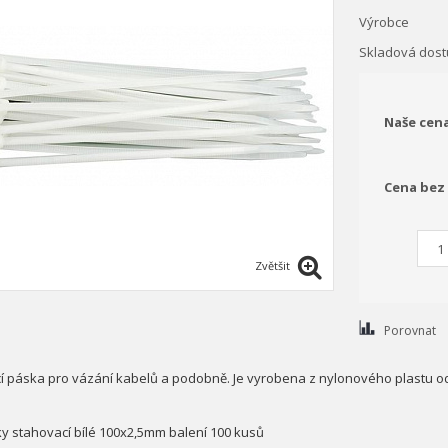
Výrobce
Skladová dost
Naše cen
Cena bez
Zvětšit
Porovnat
í páska pro vázání kabelů a podobně. Je vyrobena z nylonového plastu o
ky stahovací bílé 100x2,5mm balení 100 kusů