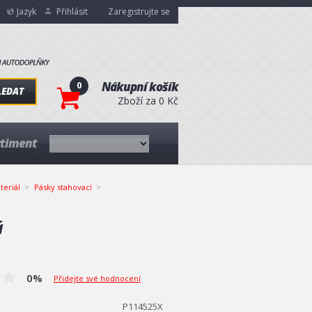
Jazyk
Přihlásit
Zaregistrujte se
0
Nákupní košík
LEDAT
Zboží za 0 Kč
rtiment
teriál
Pásky stahovací
á
0%
Přidejte své hodnocení
P114525X