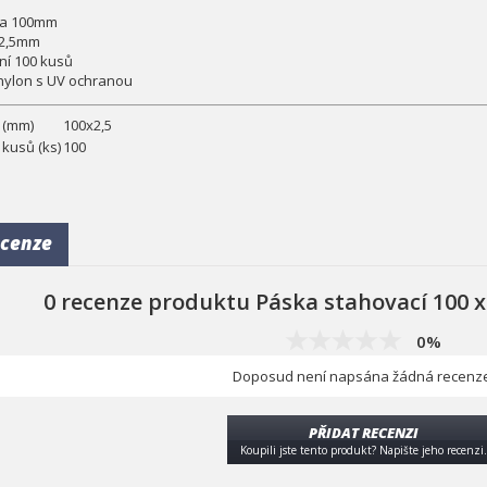
ka 100mm
e 2,5mm
ení 100 kusů
ý nylon s UV ochranou
 (mm)
100x2,5
 kusů (ks)
100
cenze
0 recenze produktu Páska stahovací 100 x
0%
Doposud není napsána žádná recenze
PŘIDAT RECENZI
Koupili jste tento produkt? Napište jeho recenzi.