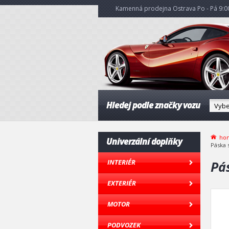
Kamenná prodejna Ostrava Po - Pá 9:00
Hledej podle značky vozu
ho
Univerzální doplňky
Páska 
INTERIÉR
Pá
EXTERIÉR
MOTOR
PODVOZEK