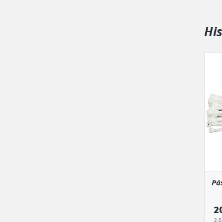
Hi
Pá
2
2-