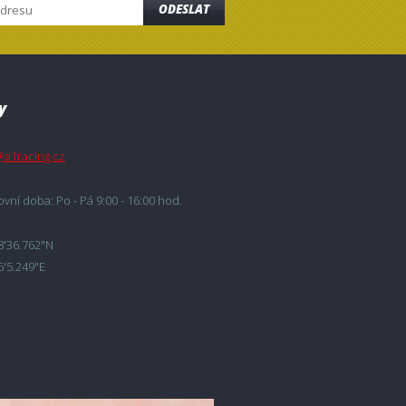
ODESLAT
y
@a1racing.cz
vní doba: Po - Pá 9:00 - 16:00 hod.
8'36.762"N
6'5.249"E