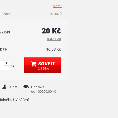
Vorel
upnost
2-5 DNŮ
20 Kč
a s DPH
0.87 EUR
16.53 Kč
 DPH
KOUPIT
ks
2-5 DNŮ
Hlídat
Doprava
od 100000.00 Kč
dolného UV záření..