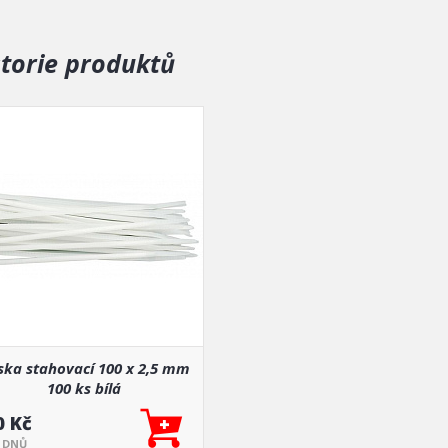
storie produktů
ska stahovací 100 x 2,5 mm
100 ks bílá
0 Kč
5 DNŮ