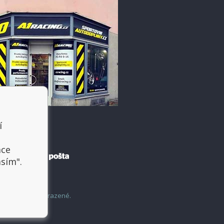
í
t
ace
asím".
šechny práva vyhrazené.