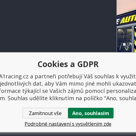
Cookies a GDPR
Platba a doprava
A1racing.cz a partneři potřebují Váš souhlas k využit
jednotlivých dat, aby Vám mimo jiné mohli ukazova
formace týkající se Vašich zájmů pomocí personaliz
m. Souhlas udělíte kliknutím na políčko "Ano, souhl
Zamítnout vše
Ano, souhlasím
ovniautodoplnky.cz
- Tuning shop, sportovní autodoplňky, tuning auta. V
Podrobné nastavení s vysvětlením zde
Tento eshop dodala firma
BINARGON.cz