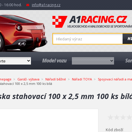
 - 16:00 hod.
info@a1racing.cz
H
Model vozu
So
mepage
Garáž- výbava
Nářadí běžné
Nářadí TOYA
Spojovací nářadí a ma
stahovací 100 x 2,5 mm 100 ks bílá
ska stahovací 100 x 2,5 mm 100 ks bíl
Kód zboží