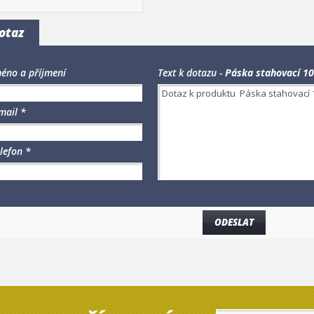
otaz
éno a příjmení
Text k dotazu -
Páska stahovací 10
mail *
lefon *