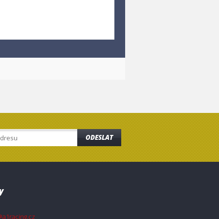
ODESLAT
y
@a1racing.cz