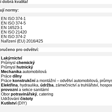
i dobrá kvalita!
ují normy:
EN ISO 374-1
EN ISO 374-5
EN 16523-1
EN ISO 21420
EN ISO 374-2
Nařízení (EU) 2016/425
ručeno pro odvětví:
Lakýrnictví
Průmysl
chemický
Průmysl
hutnický
Mechanika
automobilová
Práce
dílny
Práce
konstrukční
a montážní – odvětví automobilová, průmy
Elektřina
, hydraulika,
údržba
, zámečnictví a truhlářství, hosp
provozní
a sekce sanitární
Obor
potravinářský
, catering
Udržování
čistoty
Kutilství
(DIY)