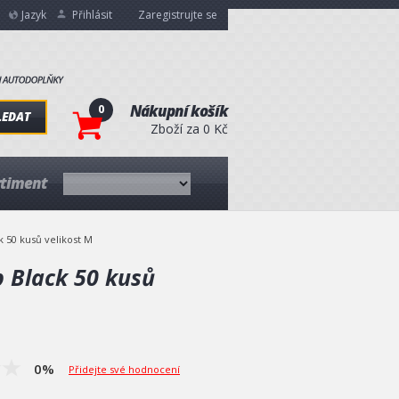
Jazyk
Přihlásit
Zaregistrujte se
0
Nákupní košík
LEDAT
Zboží za 0 Kč
rtiment
 50 kusů velikost M
p Black 50 kusů
0%
Přidejte své hodnocení