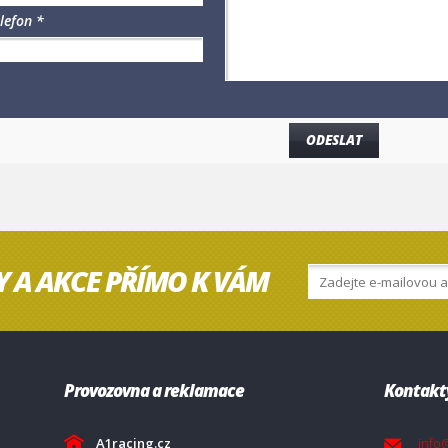
lefon *
Y A AKCE PŘÍMO K VÁM
Provozovna a reklamace
Kontakt
A1racing.cz
info