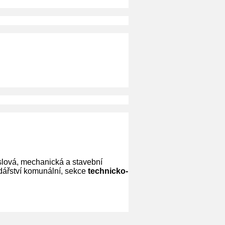
slová, mechanická a stavební
odářství komunální, sekce
technicko-