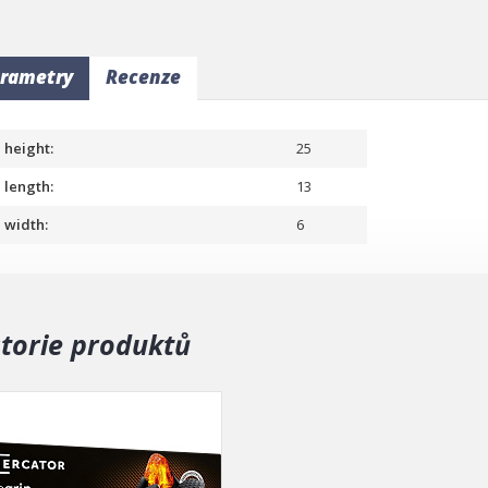
rametry
Recenze
height:
25
length:
13
width:
6
storie produktů