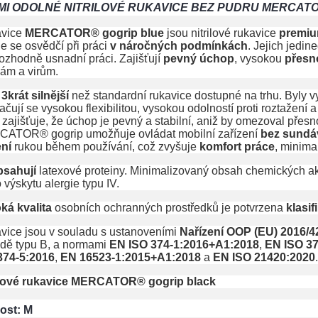
MI ODOLNÉ NITRILOVÉ RUKAVICE BEZ PUDRU MERCAT
vice
MERCATOR® gogrip blue
jsou nitrilové rukavice
premi
e se osvědčí při práci
v náročných
podmínkách
. Jejich jedin
ozhodně usnadní práci. Zajišťují
pevný úchop
, vysokou
přesn
ám a virům.
u
3krát silnější
než standardní rukavice dostupné na trhu. Byly 
čují se vysokou flexibilitou, vysokou odolností proti roztažení 
 zajišťuje, že úchop je pevný a stabilní, aniž by omezoval přesno
ATOR® gogrip umožňuje ovládat mobilní zařízení
bez sundá
ní
rukou během používání, což zvyšuje
komfort práce
, minima
sahují
latexové proteiny. Minimalizovaný obsah chemických 
o výskytu alergie typu IV.
ká kvalita
osobních ochranných prostředků je potvrzena
klasif
vice jsou v souladu s ustanoveními
Nařízení OOP (EU) 2016/4
adě typu B, a normami
EN ISO 374-1:2016+A1:2018
,
EN ISO 37
374-5:2016
,
EN 16523-1:2015+A1:2018
a
EN ISO 21420:2020
.
ilové rukavice MERCATOR® gogrip black
kost: M