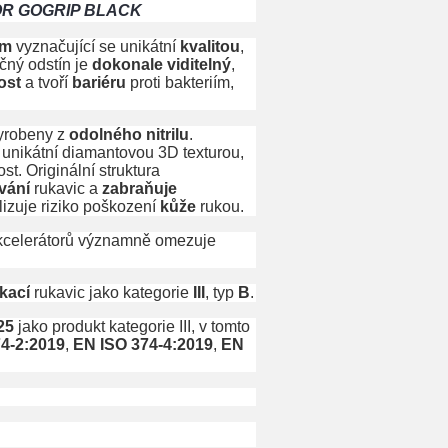
OR GOGRIP BLACK
um
vyznačující se unikátní
kvalitou
,
ečný odstín je
dokonale viditelný
,
ost
a tvoří
bariéru
proti bakteriím,
vyrobeny z
odolného nitrilu
.
a unikátní diamantovou 3D texturou,
st. Originální struktura
vání
rukavic a
zabraňuje
lizuje riziko poškození
kůže
rukou.
akcelerátorů významně omezuje
ikací
rukavic jako kategorie
III
, typ
B
.
25
jako produkt kategorie III, v tomto
4-2:2019
,
EN ISO 374-4:2019
,
EN