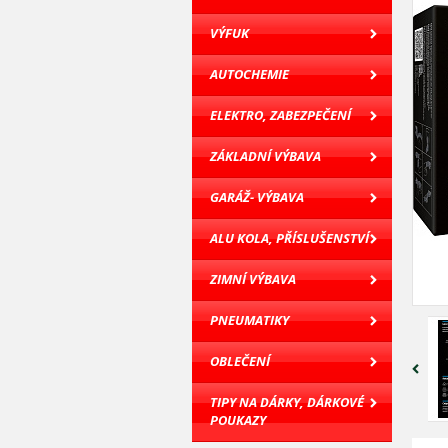
VÝFUK
AUTOCHEMIE
ELEKTRO, ZABEZPEČENÍ
ZÁKLADNÍ VÝBAVA
GARÁŽ- VÝBAVA
ALU KOLA, PŘÍSLUŠENSTVÍ
ZIMNÍ VÝBAVA
PNEUMATIKY
OBLEČENÍ
TIPY NA DÁRKY, DÁRKOVÉ
POUKAZY