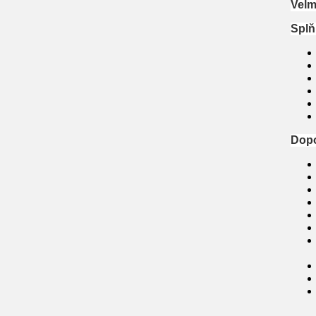
Velm
Splň
Dopo