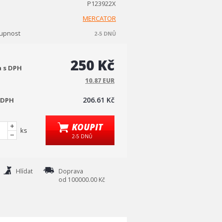
P123922X
MERCATOR
upnost
2-5 DNŮ
250 Kč
a s DPH
10.87 EUR
206.61 Kč
 DPH
KOUPIT
ks
2-5 DNŮ
Hlídat
Doprava
od 100000.00 Kč