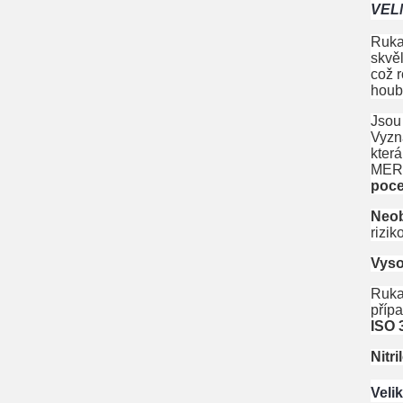
VEL
Ruka
skvěl
což r
houb
Jso
Vyzna
která
MERC
poce
Neob
rizik
Vyso
Ruka
příp
ISO 
Nitr
Veli