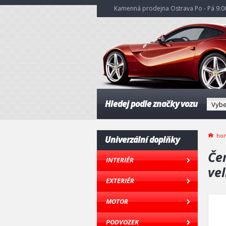
Kamenná prodejna Ostrava Po - Pá 9:00
Hledej podle značky vozu
ho
Univerzální doplňky
Če
INTERIÉR
ve
EXTERIÉR
MOTOR
PODVOZEK