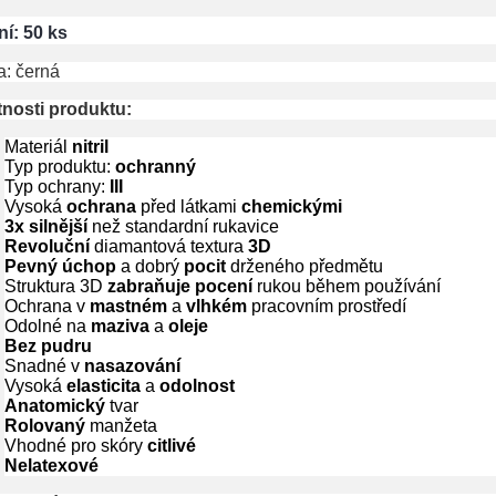
ní: 50 ks
a: černá
tnosti produktu:
Materiál
nitril
Typ produktu:
ochranný
Typ ochrany:
III
Vysoká
ochrana
před látkami
chemickými
3x silnější
než standardní rukavice
Revoluční
diamantová textura
3D
Pevný úchop
a dobrý
pocit
drženého předmětu
Struktura 3D
zabraňuje pocení
rukou během používání
Ochrana v
mastném
a
vlhkém
pracovním prostředí
Odolné na
maziva
a
oleje
Bez pudru
Snadné v
nasazování
Vysoká
elasticita
a
odolnost
Anatomický
tvar
Rolovaný
manžeta
Vhodné pro skóry
citlivé
Nelatexové