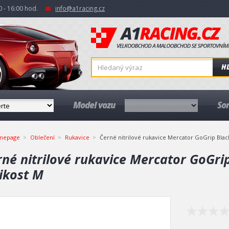
 - 16:00 hod.
info@a1racing.cz
H
Model vozu
So
mepage
Oblečení
Rukavice
Černé nitrilové rukavice Mercator GoGrip Black
rné nitrilové rukavice Mercator GoGri
likost M