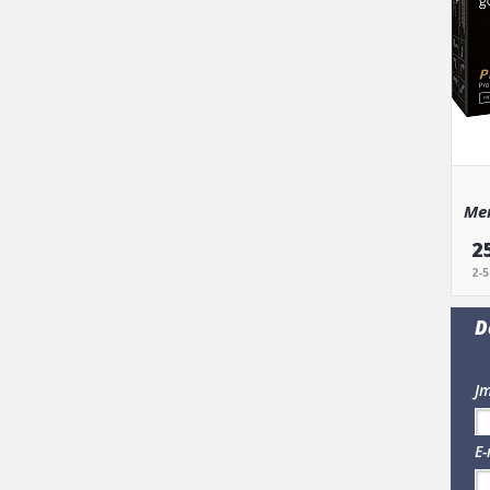
Mer
2
2-
D
Jm
E-