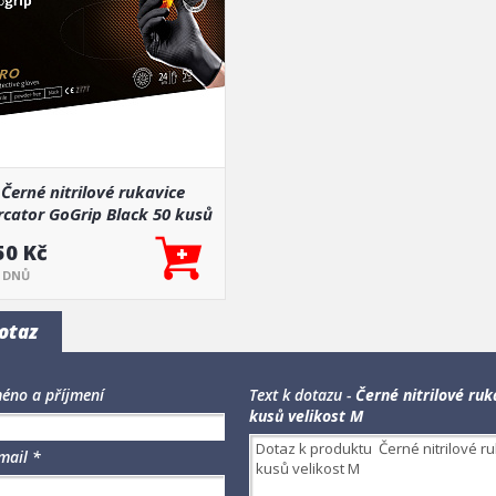
Černé nitrilové rukavice
cator GoGrip Black 50 kusů
velikost M
50 Kč
5 DNŮ
otaz
éno a příjmení
Text k dotazu -
Černé nitrilové ru
kusů velikost M
mail *