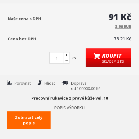
91 Kč
Naše cena s DPH
3.96 EUR
75.21 Kč
Cena bez DPH
KOUPIT
ks
SKLADEM 2 KS
Porovnat
Hlídat
Doprava
od 100000.00 Kč
Pracovní rukavice z pravé kůže vel. 10
POPIS VÝROBKU
- vyrobeno z pravé kůže
Zobrazit celý
- v zápěstí mírně stažené
popis
- Pevné a silné
- Poskytují pevné uchopení při zachování obratnosti a pocitu prstu