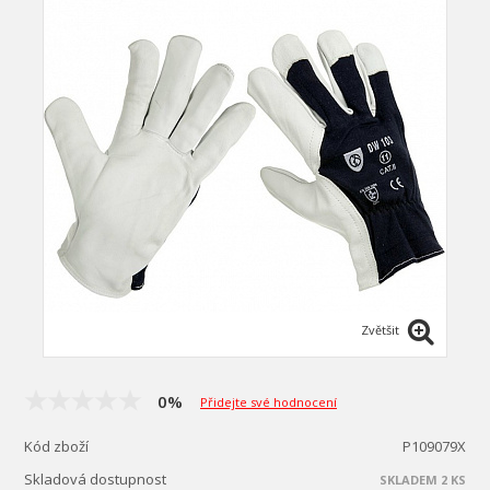
Zvětšit
0%
Přidejte své hodnocení
Kód zboží
P109079X
Skladová dostupnost
SKLADEM 2 KS