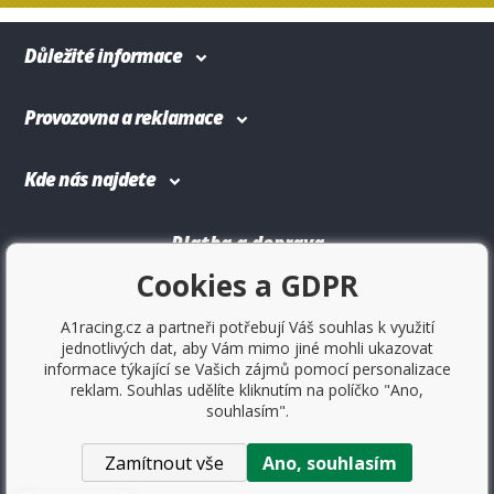
Důležité informace
Provozovna a reklamace
Kde nás najdete
Platba a doprava
Cookies a GDPR
A1racing.cz a partneři potřebují Váš souhlas k využití
jednotlivých dat, aby Vám mimo jiné mohli ukazovat
informace týkající se Vašich zájmů pomocí personalizace
reklam. Souhlas udělíte kliknutím na políčko "Ano,
souhlasím".
Zamítnout vše
Ano, souhlasím
Copyright © 2017
Sportovniautodoplnky.cz
- Tuning shop,
sportovní autodoplňky, tuning auta. Všechny práva vyhrazené.