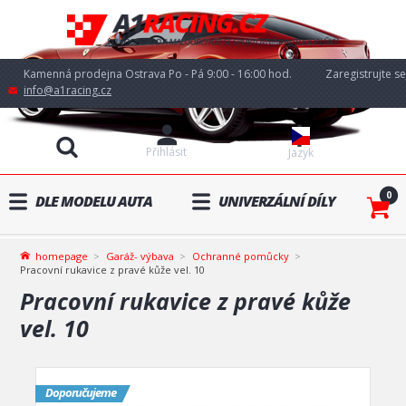
Kamenná prodejna Ostrava Po - Pá 9:00 - 16:00 hod.
Zaregistrujte se
info@a1racing.cz
Přihlásit
Jazyk
0
DLE MODELU AUTA
UNIVERZÁLNÍ DÍLY
homepage
Garáž- výbava
Ochranné pomůcky
Pracovní rukavice z pravé kůže vel. 10
Pracovní rukavice z pravé kůže
vel. 10
Doporučujeme