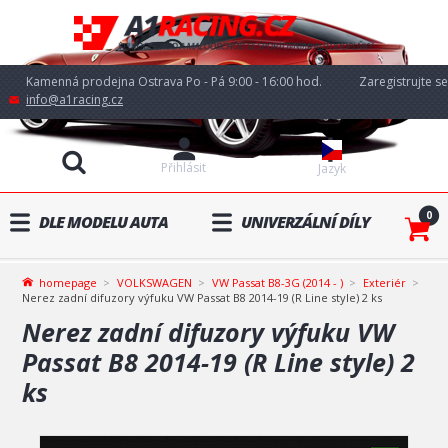
Kamenná prodejna Ostrava Po - Pá 9:00 - 16:00 hod.
Zaregistrujte se
info@a1racing.cz
Přihlásit
Jazyk
0
DLE MODELU AUTA
UNIVERZÁLNÍ DÍLY
homepage
VOLKSWAGEN
VW Passat B8-3G (2014 - )
Exteriér
Nerez zadní difuzory výfuku VW Passat B8 2014-19 (R Line style) 2 ks
Nerez zadní difuzory výfuku VW
Passat B8 2014-19 (R Line style) 2
ks