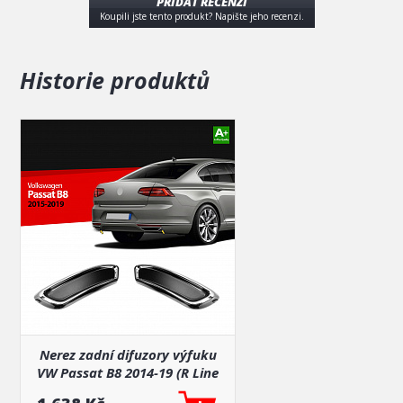
PŘIDAT RECENZI
Koupili jste tento produkt? Napište jeho recenzi.
Historie produktů
Nerez zadní difuzory výfuku
VW Passat B8 2014-19 (R Line
style) 2 ks