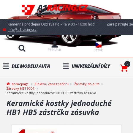
Kamenná prodejna Ostrava Po - Pá 9:00 - 16:00 hod.
Zaregistrujte se
info@a1racing.cz
Přihlásit
Jazyk
0
DLE MODELU AUTA
UNIVERZÁLNÍ DÍLY
homepage
Elektro, Zabezpečení
Žárovky do auta
Žárovky HB1 9004
Keramické kostky jednoduché HB1 HB5 zástrčka zásuvka
Keramické kostky jednoduché
HB1 HB5 zástrčka zásuvka