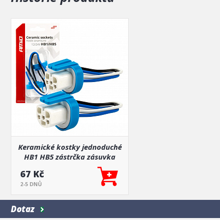
používání
Keramické kostky jednoduché
HB1 HB5 zástrčka zásuvka
67 Kč
2-5 DNŮ
Dotaz