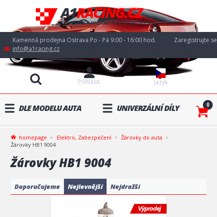
Kamenná prodejna Ostrava Po - Pá 9:00 - 16:00 hod.
Zaregistrujte se
info@a1racing.cz
Přihlásit
Jazyk
0
DLE MODELU AUTA
UNIVERZÁLNÍ DÍLY
homepage
Elektro, Zabezpečení
Žárovky do auta
Žárovky HB1 9004
Žárovky HB1 9004
Doporučujeme
Nejlevnější
Nejdražší
Výprodej