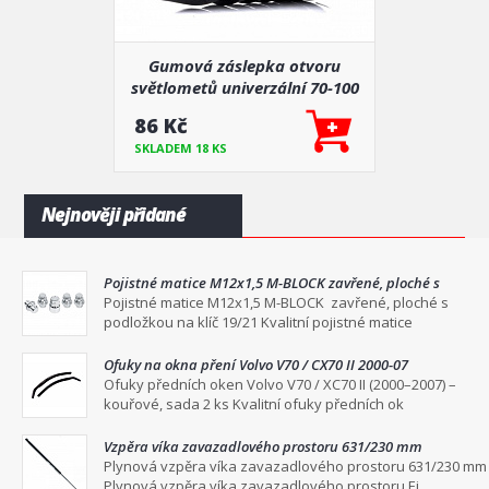
Gumová záslepka otvoru
světlometů univerzální 70-100
mm 1 ks
86 Kč
SKLADEM 18 KS
Nejnověji přidané
Pojistné matice M12x1,5 M-BLOCK zavřené, ploché s
podložkou na klíč 19/21
Pojistné matice M12x1,5 M-BLOCK zavřené, ploché s
podložkou na klíč 19/21 Kvalitní pojistné matice
Ofuky na okna pření Volvo V70 / CX70 II 2000-07
Ofuky předních oken Volvo V70 / XC70 II (2000–2007) –
kouřové, sada 2 ks Kvalitní ofuky předních ok
Vzpěra víka zavazadlového prostoru 631/230 mm
Plynová vzpěra víka zavazadlového prostoru 631/230 mm
Plynová vzpěra víka zavazadlového prostoru Ei