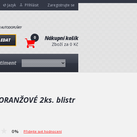
Jazyk
Přihlásit
Zaregistrujte se
0
Nákupní košík
LEDAT
Zboží za 0 Kč
rtiment
RANŽOVÉ 2ks. blistr
0%
Přidejte své hodnocení