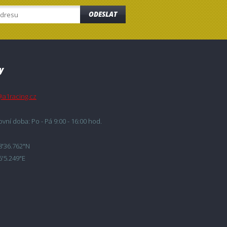
ODESLAT
y
@a1racing.cz
vní doba: Po - Pá 9:00 - 16:00 hod.
8'36.762"N
6'5.249"E