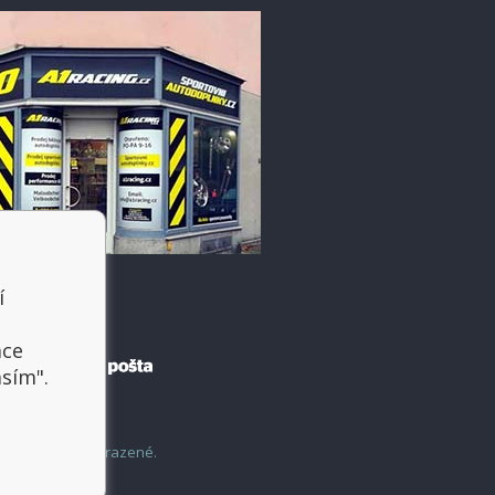
í
t
ace
asím".
šechny práva vyhrazené.