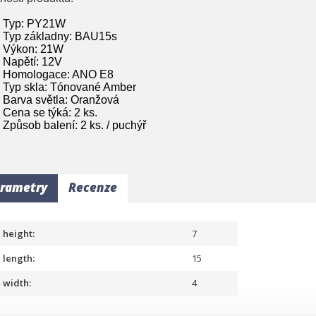
Typ: PY21W
Typ základny: BAU15s
Výkon: 21W
Napětí: 12V
Homologace: ANO E8
Typ skla: Tónované Amber
Barva světla: Oranžová
Cena se týká: 2 ks.
Způsob balení: 2 ks. / puchýř
rametry
Recenze
height:
7
length:
15
width:
4