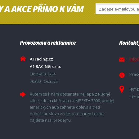
Y A AKCE PŘÍMO K VÁM
Provozovna a reklamace
Kontakt
A1racing.cz
info
A1 RACING s.r.o.
Lidicka 819/24
Praco
70300 , Ostrava
49°4
Autem se k nám dostanete nejlépe z Rudné
18°1
ulice, kde na křižovatce (IMPEXTA 3000, prodej
americkych aut) zahnete doleva a třetí
odbočkou vlevo vedle auto barev Lecher
najdete naši prodejnu.