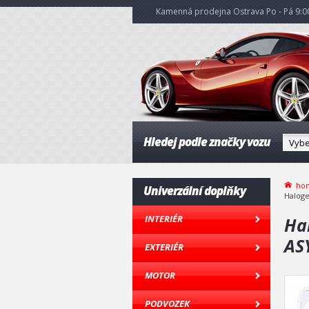
Kamenná prodejna Ostrava Po - Pá 9:00
Hledej podle značky vozu
ho
Univerzální doplňky
Haloge
INTERIÉR
Ha
AS
EXTERIÉR
MOTOR
PODVOZEK