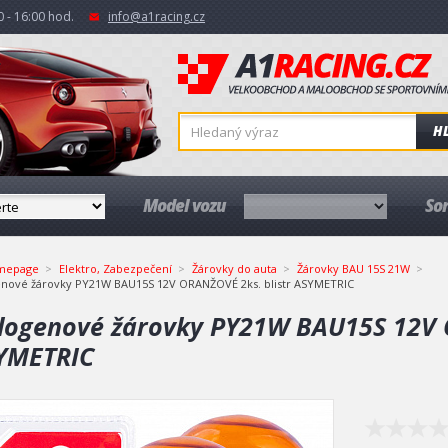
 - 16:00 hod.
info@a1racing.cz
H
Model vozu
So
mepage
Elektro, Zabezpečení
Žárovky do auta
Žárovky BAU 15S 21W
nové žárovky PY21W BAU15S 12V ORANŽOVÉ 2ks. blistr ASYMETRIC
logenové žárovky PY21W BAU15S 12V O
YMETRIC