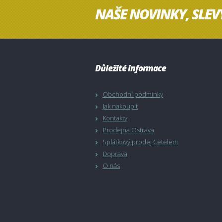
NAŠE NOVINKY, SLEV
Důležité informace
Obchodní podmínky
Jak nakoupit
Kontakty
Prodejna Ostrava
Splátkový prodej Cetelem
Doprava
O nás