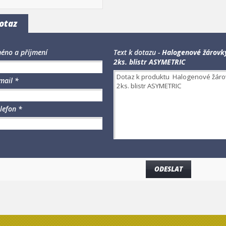
otaz
éno a příjmení
Text k dotazu -
Halogenové žárov
2ks. blistr ASYMETRIC
mail *
lefon *