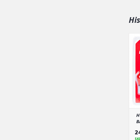
Hi
H
B
2
SK