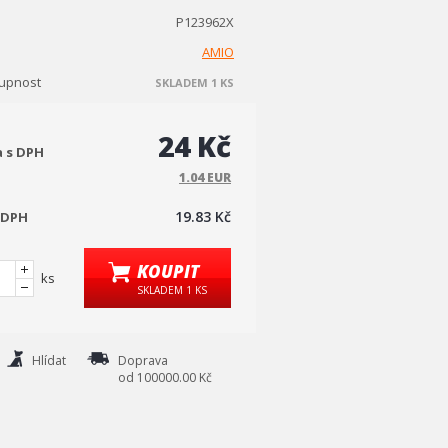
P123962X
AMIO
upnost
SKLADEM 1 KS
24 Kč
a s DPH
1.04 EUR
19.83 Kč
 DPH
KOUPIT
ks
SKLADEM 1 KS
Hlídat
Doprava
od 100000.00 Kč