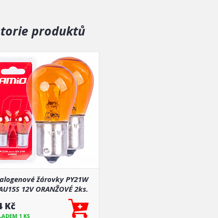
storie produktů
alogenové žárovky PY21W
AU15S 12V ORANŽOVÉ 2ks.
blistr ASYMETRIC
4 Kč
LADEM 1 KS