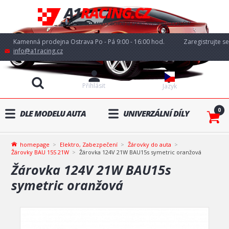
Kamenná prodejna Ostrava Po - Pá 9:00 - 16:00 hod.
Zaregistrujte se
info@a1racing.cz
Přihlásit
Jazyk
0
DLE MODELU AUTA
UNIVERZÁLNÍ DÍLY
homepage
Elektro, Zabezpečení
Žárovky do auta
Žárovky BAU 15S 21W
Žárovka 124V 21W BAU15s symetric oranžová
Žárovka 124V 21W BAU15s
symetric oranžová