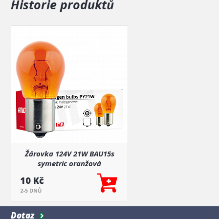
Historie produktů
Žárovka 124V 21W BAU15s
symetric oranžová
10 Kč
2-5 DNŮ
Dotaz