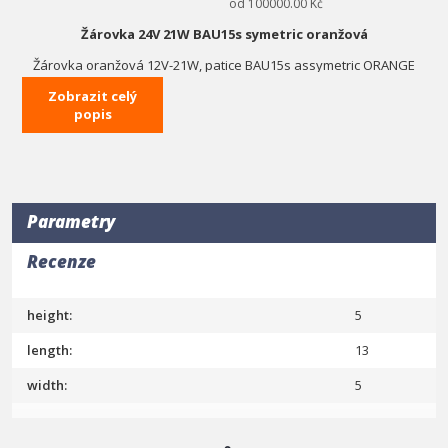
od 100000.00 Kč
Žárovka 24V 21W BAU15s symetric oranžová
Žárovka oranžová 12V-21W, patice BAU15s assymetric ORANGE
(blinkr)
Zobrazit celý
popis
Výrobce :
Einparts Německo
Parametry
Recenze
height:
5
length:
13
width:
5