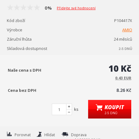
0%
Přidejte své hodnocení
Kód zboží
P104417X
Výrobce
AMIO
Záruční lhůta
24 měsíců
Skladová dostupnost
2-5 DNŮ
10 Kč
Naše cena s DPH
0.43 EUR
8.26 Kč
Cena bez DPH
KOUPIT
ks
2-5 DNŮ
Porovnat
Hlídat
Doprava