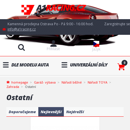
Kamenná prodejna Ostrava Po - Pá 9:00 - 16:00 hod.
Zaregistrujte se
info@a1racing.cz
Přihlásit
Jazyk
0
DLE MODELU AUTA
UNIVERZÁLNÍ DÍLY
homepage
Garáž- výbava
Nářadí běžné
Nářadí TOYA
Zahrada
Ostatní
Ostatní
Doporučujeme
Nejlevnější
Nejdražší