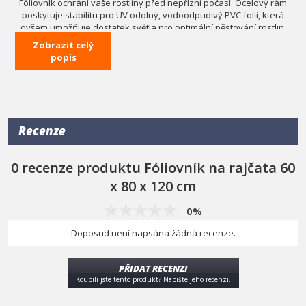
Fóliovník ochrání vaše rostliny před nepřízni počasí. Ocelový rám
poskytuje stabilitu pro UV odolný, vodoodpudivý PVC folii, která
ovšem umožňuje dostatek světla pro optimální pěstování rostlin.
Zobrazit celý
Technická data
popis
rozměry
60 x 80 x 120 cm
materiál
PVC, ocel
Recenze
0 recenze produktu Fóliovník na rajčata 60
x 80 x 120 cm
0%
Doposud není napsána žádná recenze.
PŘIDAT RECENZI
Koupili jste tento produkt? Napište jeho recenzi.