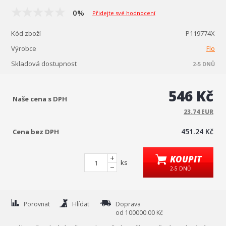
0%
Přidejte své hodnocení
Kód zboží
P119774X
Výrobce
Flo
Skladová dostupnost
2-5 DNŮ
546 Kč
Naše cena s DPH
23.74 EUR
451.24 Kč
Cena bez DPH
KOUPIT
ks
2-5 DNŮ
Porovnat
Hlídat
Doprava
od 100000.00 Kč