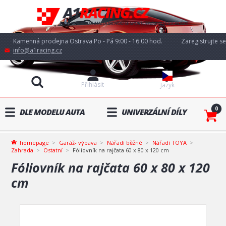
Kamenná prodejna Ostrava Po - Pá 9:00 - 16:00 hod.
Zaregistrujte se
info@a1racing.cz
Přihlásit
Jazyk
0
DLE MODELU AUTA
UNIVERZÁLNÍ DÍLY
homepage
Garáž- výbava
Nářadí běžné
Nářadí TOYA
Zahrada
Ostatní
Fóliovník na rajčata 60 x 80 x 120 cm
Fóliovník na rajčata 60 x 80 x 120
cm