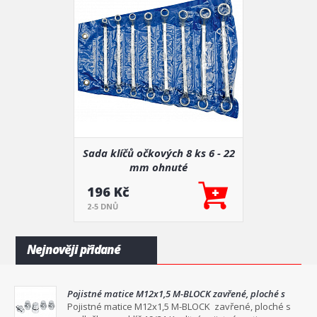
Sada klíčů očkových 8 ks 6 - 22
mm ohnuté
196 Kč
2-5 DNŮ
Nejnověji přidané
Pojistné matice M12x1,5 M-BLOCK zavřené, ploché s
podložkou na klíč 19/21
Pojistné matice M12x1,5 M-BLOCK zavřené, ploché s