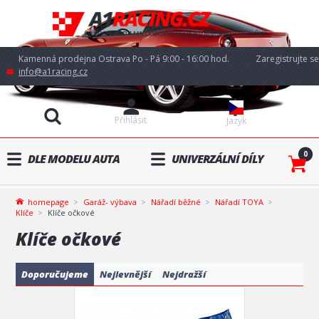
Kamenná prodejna Ostrava Po - Pá 9:00 - 16:00 hod.
Zaregistrujte se
info@a1racing.cz
Přihlásit
Jazyk
0
DLE MODELU AUTA
UNIVERZÁLNÍ DÍLY
homepage
Garáž- výbava
Nářadí běžné
Nářadí TOYA
Klíče
Klíče očkové
Klíče očkové
Doporučujeme
Nejlevnější
Nejdražší