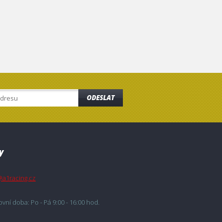
ODESLAT
y
@a1racing.cz
vní doba: Po - Pá 9:00 - 16:00 hod.