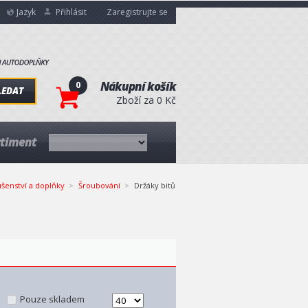
Jazyk
Přihlásit
Zaregistrujte se
0
Nákupní košík
LEDAT
Zboží za 0 Kč
rtiment
ušenství a doplňky
Šroubování
Držáky bitů
Pouze skladem