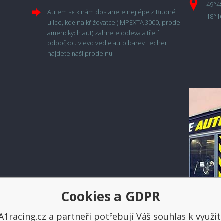
49°4
Autem se k nám dostanete nejlépe z Rudné
18°1
ulice, kde na křižovatce (IMPEXTA 3000, prodej
americkych aut) zahnete doleva a třetí
odbočkou vlevo vedle auto barev Lecher
najdete naši prodejnu.
Cookies a GDPR
Platba a doprava
A1racing.cz a partneři potřebují Váš souhlas k využit