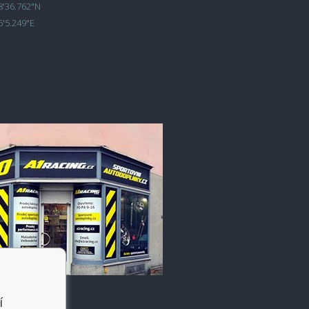
8'36.762"N
6'5.249"E
í