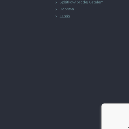
Splátkový prodej Cetelem
Doprava
O nás