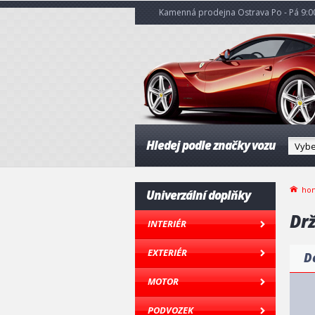
Kamenná prodejna Ostrava Po - Pá 9:00
Hledej podle značky vozu
ho
Univerzální doplňky
Dr
INTERIÉR
EXTERIÉR
D
MOTOR
PODVOZEK