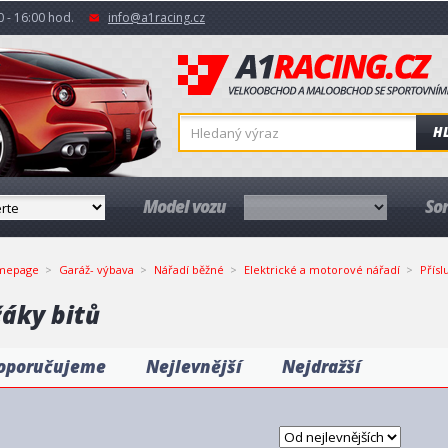
 - 16:00 hod.
info@a1racing.cz
H
Model vozu
So
mepage
Garáž- výbava
Nářadí běžné
Elektrické a motorové nářadí
Přísl
žáky bitů
oporučujeme
Nejlevnější
Nejdražší