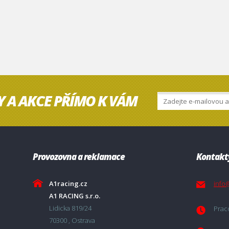
Y A AKCE PŘÍMO K VÁM
Provozovna a reklamace
Kontakt
A1racing.cz
info
A1 RACING s.r.o.
Lidicka 819/24
Praco
70300 , Ostrava