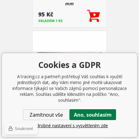
mm
95 Kč
SKLADEM 1 KS
Cookies a GDPR
A1racing.cz a partneři potřebují Váš souhlas k využití
jednotlivých dat, aby Vám mimo jiné mohli ukazovat
informace týkající se Vašich zájmů pomocí personalizace
reklam. Souhlas udělíte kliknutím na políčko "Ano,
souhlasím".
3D logo vlajka Itálie 78x41 mm
Zamítnout vše
Ano, souhlasím
Podrobné nastavení s vysvětlením zde
95 Kč
Soukromí
SKLADEM 1 KS