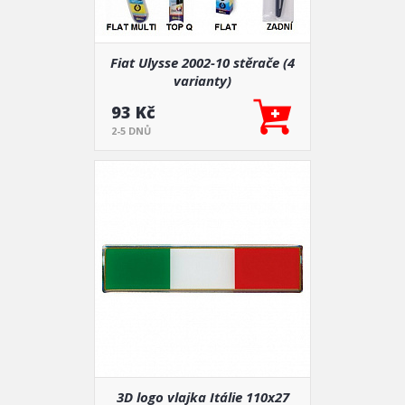
Fiat Ulysse 2002-10 stěrače (4
varianty)
93 Kč
2-5 DNŮ
3D logo vlajka Itálie 110x27