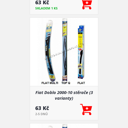
63 Kč
SKLADEM 1 KS
Fiat Doblo 2000-10 stěrače (3
varianty)
63 Kč
2-5 DNŮ