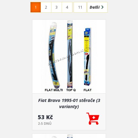
1
2
3
4
11
Další
Fiat Bravo 1995-01 stěrače (3
varianty)
53 Kč
2-5 DNŮ