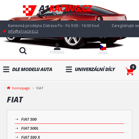
Kamenná prodejna Ostrava Po - Pá 9:00 - 16:00 hod.
Zaregistrujte se
info@a1racing.cz
Přihlásit
Jazyk
0
DLE MODELU AUTA
UNIVERZÁLNÍ DÍLY
homepage
FIAT
FIAT
FIAT 500
FIAT 500L
FIAT 500 X