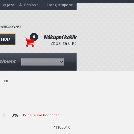
Jazyk
Přihlásit
Zaregistrujte se
0
Nákupní košík
LEDAT
Zboží za 0 Kč
rtiment
x41 mm
0%
Přidejte své hodnocení
P110601X