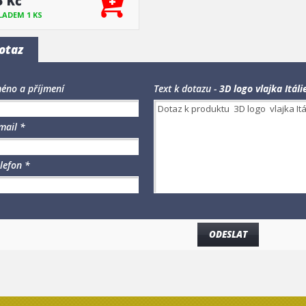
5 Kč
LADEM 1 KS
otaz
éno a příjmení
Text k dotazu -
3D logo vlajka Itá
mail *
lefon *