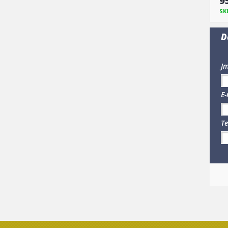
9
SK
D
Jm
E-
Te