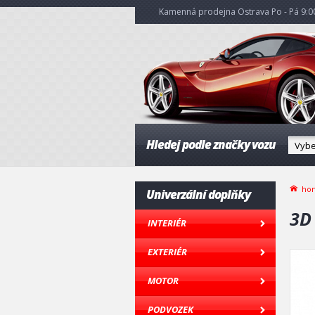
Kamenná prodejna Ostrava Po - Pá 9:00
Hledej podle značky vozu
ho
Univerzální doplňky
3D
INTERIÉR
EXTERIÉR
MOTOR
PODVOZEK