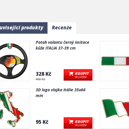
uvisející produkty
Recenze
Potah volantu černý imitace
kůže ITALIA 37-39 cm
328 Kč
KOUPIT
SKLADEM
450 Kč
3D logo vlajka Itálie 35x66
mm
95 Kč
KOUPIT
SKLADEM