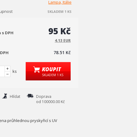
Lampa, Itálie
upnost
SKLADEM 1 KS
95 Kč
a s DPH
4.13 EUR
78.51 Kč
 DPH
KOUPIT
ks
SKLADEM 1 KS
Hlídat
Doprava
od 100000.00 Kč
řena průhlednou pryskyřicí s UV