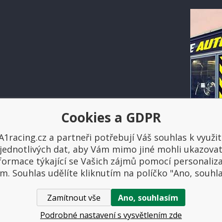
Cookies a GDPR
Platba a doprava
A1racing.cz a partneři potřebují Váš souhlas k využit
jednotlivých dat, aby Vám mimo jiné mohli ukazova
formace týkající se Vašich zájmů pomocí personaliz
m. Souhlas udělíte kliknutím na políčko "Ano, souhl
Zamítnout vše
Ano, souhlasím
ovniautodoplnky.cz
- Tuning shop, sportovní autodoplňky, tuning auta. V
Podrobné nastavení s vysvětlením zde
WWW stránky
dodal
BINARGON.cz