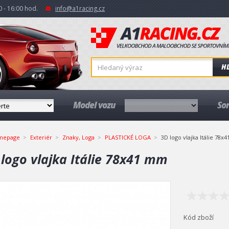
 - 16:00 hod.
info@a1racing.cz
H
Model vozu
So
mepage
Exteriér
Znaky, Loga
PLASTICKÉ LOGA
3D logo vlajka Itálie 78
 logo vlajka Itálie 78x41 mm
Kód zboží