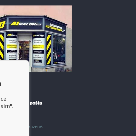
í
t
ace
asím".
šechny práva vyhrazené.