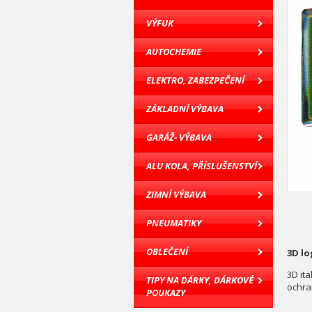
VÝFUK
AUTOCHEMIE
ELEKTRO, ZABEZPEČENÍ
ZÁKLADNÍ VÝBAVA
GARÁŽ- VÝBAVA
ALU KOLA, PŘÍSLUŠENSTVÍ
ZIMNÍ VÝBAVA
PNEUMATIKY
OBLEČENÍ
3D lo
3D it
TIPY NA DÁRKY, DÁRKOVÉ
ochran
POUKAZY