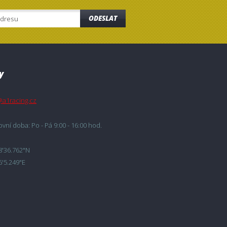
ODESLAT
y
@a1racing.cz
vní doba: Po - Pá 9:00 - 16:00 hod.
8'36.762"N
6'5.249"E