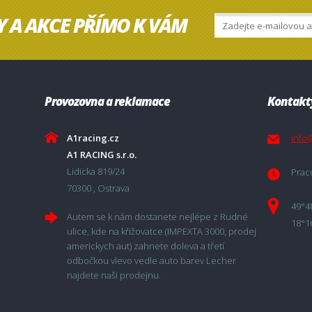
Y A AKCE PŘÍMO K VÁM
Provozovna a reklamace
Kontakt
A1racing.cz
info
A1 RACING s.r.o.
Lidicka 819/24
Praco
70300 , Ostrava
49°4
Autem se k nám dostanete nejlépe z Rudné
18°1
ulice, kde na křižovatce (IMPEXTA 3000, prodej
americkych aut) zahnete doleva a třetí
odbočkou vlevo vedle auto barev Lecher
najdete naši prodejnu.