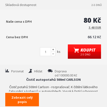
Skladová dostupnost
2-5 DNŮ
80 Kč
Naše cena s DPH
3.48 EUR
66.12 Kč
Cena bez DPH
KOUPIT
ks
2-5 DNŮ
Porovnat
Hlídat
Doprava
od 100000.00 Kč
Čistič autopotahů 500ml CARLSON
Čistič potahů 500ml Carlson - rozprašovač. K čištění látkového
čalounění a koberců v automobilech. Vysoká čistící schopnost,
rozpouští zašlé nečistoty, nezanechává skvrny, jemně
Zobrazit celý
parfémovaný.
popis