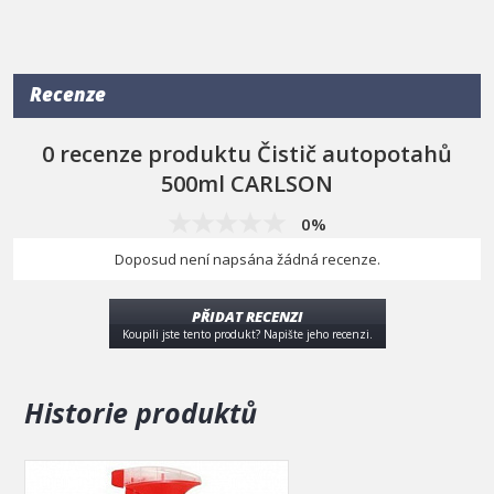
Recenze
0 recenze produktu Čistič autopotahů
500ml CARLSON
0%
Doposud není napsána žádná recenze.
PŘIDAT RECENZI
Koupili jste tento produkt? Napište jeho recenzi.
Historie produktů