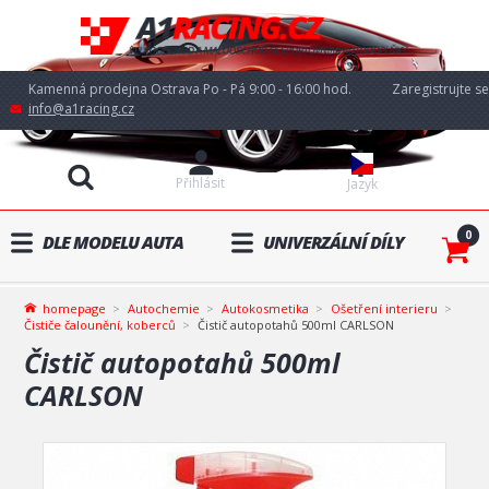
Kamenná prodejna Ostrava Po - Pá 9:00 - 16:00 hod.
Zaregistrujte se
info@a1racing.cz
Přihlásit
Jazyk
0
DLE MODELU AUTA
UNIVERZÁLNÍ DÍLY
homepage
Autochemie
Autokosmetika
Ošetření interieru
Čističe čalounění, koberců
Čistič autopotahů 500ml CARLSON
Čistič autopotahů 500ml
CARLSON