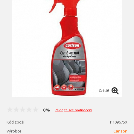
Zvětšit
0%
Přidejte své hodnocení
Kód zboží
P109675X
Výrobce
Carlson