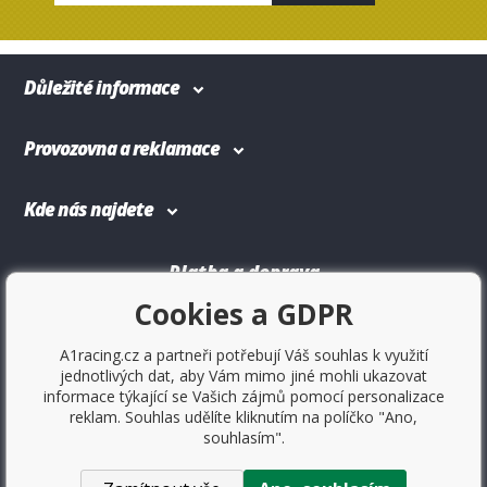
Důležité informace
Provozovna a reklamace
Kde nás najdete
Platba a doprava
Cookies a GDPR
A1racing.cz a partneři potřebují Váš souhlas k využití
jednotlivých dat, aby Vám mimo jiné mohli ukazovat
informace týkající se Vašich zájmů pomocí personalizace
reklam. Souhlas udělíte kliknutím na políčko "Ano,
souhlasím".