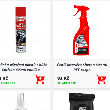
tění a ošetření plastů / kůže
Čistič interiéru Sheron 500 ml
Carlson 400ml vanilka
PET-rozpr.
4 Kč
93 Kč
LADEM 6 KS
SKLADEM 2 KS