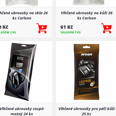
hčené ubrousky na skla 26
Vlhčené ubrousky na kůži 26
ks Carlson
ks Carlson
0 Kč
61 Kč
LADEM 2 KS
SKLADEM 3 KS
Vlhčené ubrousky cocpit
Vlhčené ubrousky pro péči kůži
matný 24 ks
25 ks