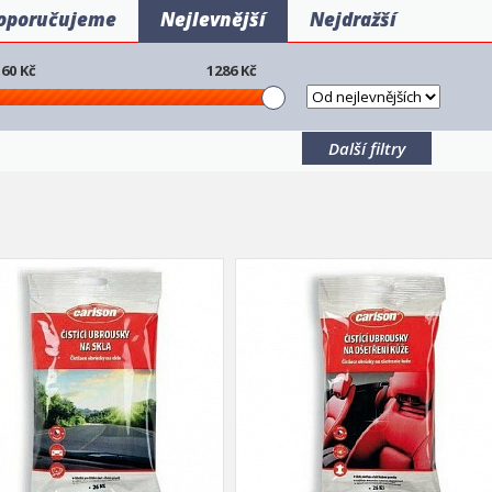
oporučujeme
Nejlevnější
Nejdražší
60
Kč
1286
Kč
Další filtry