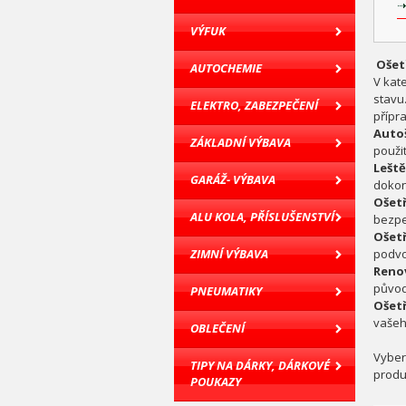
VÝFUK
Ošet
AUTOCHEMIE
V kat
stavu.
ELEKTRO, ZABEZPEČENÍ
přípra
Auto
ZÁKLADNÍ VÝBAVA
použit
Lešt
GARÁŽ- VÝBAVA
dokon
Ošetř
ALU KOLA, PŘÍSLUŠENSTVÍ
bezpeč
Ošet
ZIMNÍ VÝBAVA
podvoz
Renov
původn
PNEUMATIKY
Ošetř
vašeh
OBLEČENÍ
Vyber
TIPY NA DÁRKY, DÁRKOVÉ
produ
POUKAZY