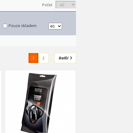
Počet
Pouze skladem
1
2
Další