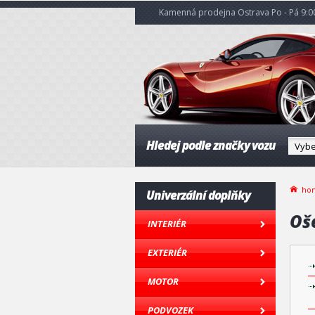
Kamenná prodejna Ostrava Po - Pá 9:00
Hledej podle značky vozu
ho
Univerzální doplňky
Oše
INTERIÉR
EXTERIÉR
MOTOR
PODVOZEK