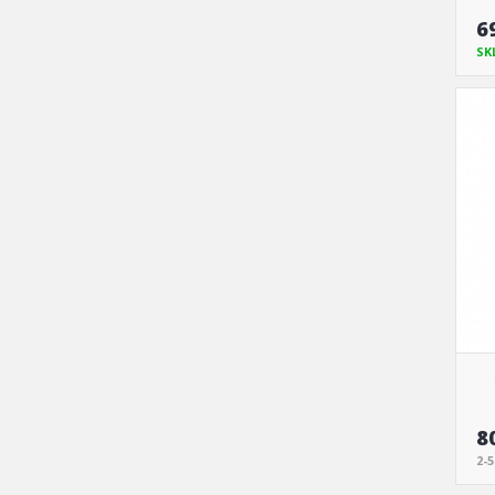
6
SK
8
2-