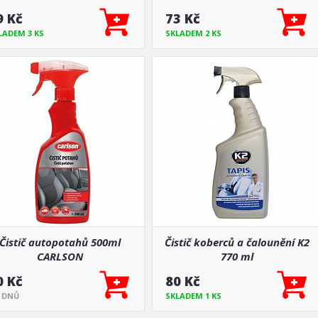
9 Kč
73 Kč
LADEM 3 KS
SKLADEM 2 KS
Čistič autopotahů 500ml
Čistič koberců a čalounění K2
CARLSON
770 ml
0 Kč
80 Kč
5 DNŮ
SKLADEM 1 KS