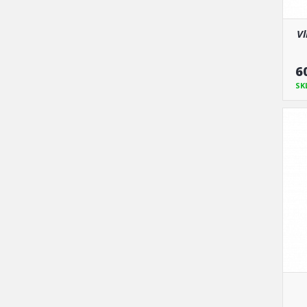
Vl
6
SK