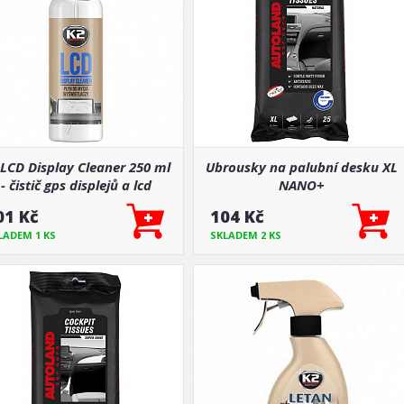
 LCD Display Cleaner 250 ml
Ubrousky na palubní desku XL
- čistič gps displejů a lcd
NANO+
monitorů
01 Kč
104 Kč
LADEM 1 KS
SKLADEM 2 KS