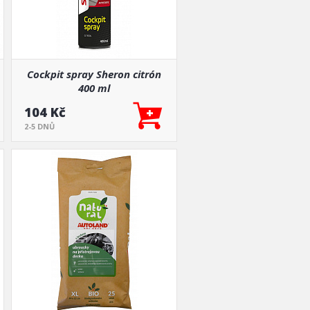
Cockpit spray Sheron citrón
400 ml
104 Kč
2-5 DNŮ