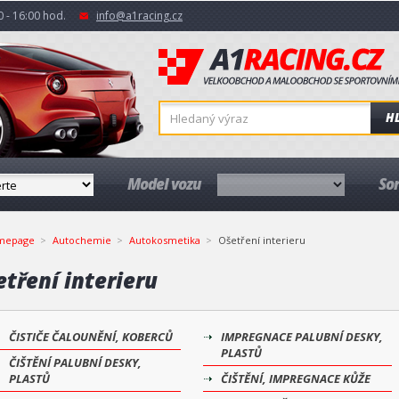
 - 16:00 hod.
info@a1racing.cz
H
Model vozu
So
mepage
Autochemie
Autokosmetika
Ošetření interieru
tření interieru
ČISTIČE ČALOUNĚNÍ, KOBERCŮ
IMPREGNACE PALUBNÍ DESKY,
PLASTŮ
ČIŠTĚNÍ PALUBNÍ DESKY,
PLASTŮ
ČIŠTĚNÍ, IMPREGNACE KŮŽE