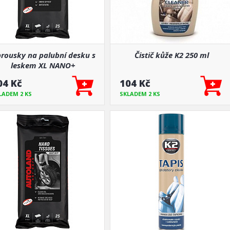
rousky na palubní desku s
Čistič kůže K2 250 ml
leskem XL NANO+
04 Kč
104 Kč
LADEM 2 KS
SKLADEM 2 KS