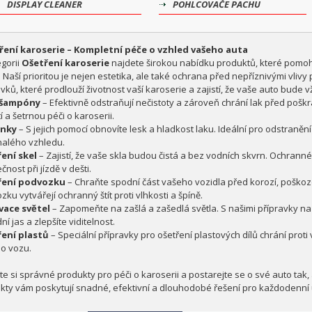
DISPLAY CLEANER
POHLCOVAČE PACHU
ření karoserie – Kompletní péče o vzhled vašeho auta
egorii
Ošetření karoserie
najdete širokou nabídku produktů, které pomoh
 Naší prioritou je nejen estetika, ale také ochrana před nepříznivými vlivy p
vků, které prodlouží životnost vaší karoserie a zajistí, že vaše auto bude 
šampóny
– Efektivně odstraňují nečistoty a zároveň chrání lak před poš
í a šetrnou péči o karoserii.
ěnky
– S jejich pomocí obnovíte lesk a hladkost laku. Ideální pro odstraně
alého vzhledu.
ení skel
– Zajistí, že vaše skla budou čistá a bez vodních skvrn. Ochranné 
nost při jízdě v dešti.
ření podvozku
– Chraňte spodní část vašeho vozidla před korozí, poškoz
ku vytvářejí ochranný štít proti vlhkosti a špíně.
ace světel
– Zapomeňte na zašlá a zašedlá světla. S našimi přípravky na
í jas a zlepšíte viditelnost.
ení plastů
– Speciální přípravky pro ošetření plastových dílů chrání proti
o vozu.
te si správné produkty pro péči o karoserii a postarejte se o své auto tak
kty vám poskytují snadné, efektivní a dlouhodobé řešení pro každodenní 