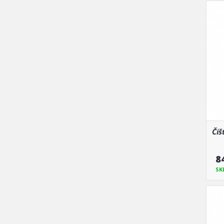
Čiš
8
SK