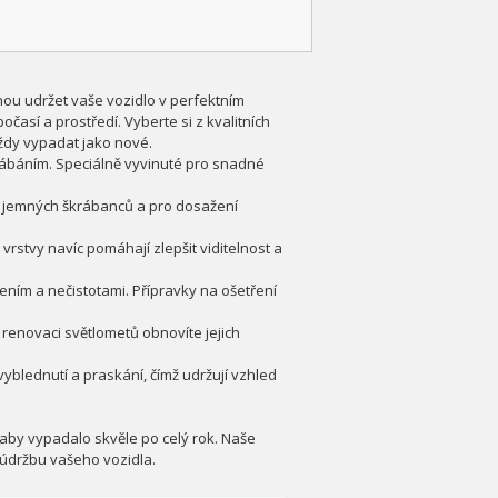
ou udržet vaše vozidlo v perfektním
očasí a prostředí. Vyberte si z kvalitních
vždy vypadat jako nové.
krábáním. Speciálně vyvinuté pro snadné
ní jemných škrábanců a pro dosažení
vrstvy navíc pomáhají zlepšit viditelnost a
ením a nečistotami. Přípravky na ošetření
 renovaci světlometů obnovíte jejich
 vyblednutí a praskání, čímž udržují vzhled
, aby vypadalo skvěle po celý rok. Naše
údržbu vašeho vozidla.