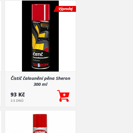
Výprodej
Čistič čalounění pěna Sheron
300 ml
93 Kč
2-5 DNŮ