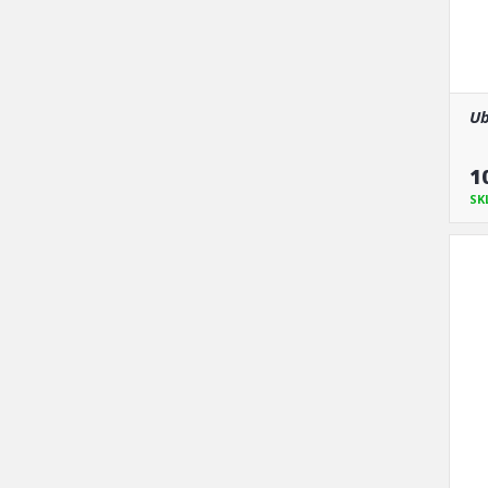
Ub
1
SK