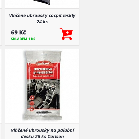
Vlhčené ubrousky cocpit lesklý
24 ks
69 Kč
SKLADEM 1 KS
Vlhčené ubrousky na palubní
desku 26 ks Carlson