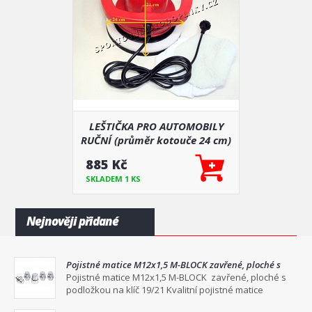
LEŠTIČKA PRO AUTOMOBILY
RUČNÍ (průměr kotouče 24 cm)
885 Kč
SKLADEM 1 KS
Nejnověji přidané
Pojistné matice M12x1,5 M-BLOCK zavřené, ploché s
podložkou na klíč 19/21
Pojistné matice M12x1,5 M-BLOCK zavřené, ploché s
podložkou na klíč 19/21 Kvalitní pojistné matice