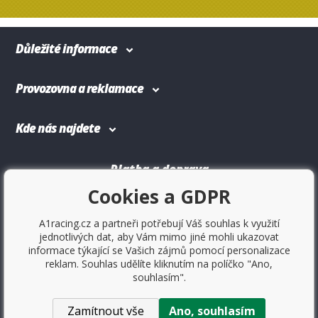
Důležité informace
Provozovna a reklamace
Kde nás najdete
Platba a doprava
Cookies a GDPR
A1racing.cz a partneři potřebují Váš souhlas k využití
jednotlivých dat, aby Vám mimo jiné mohli ukazovat
informace týkající se Vašich zájmů pomocí personalizace
reklam. Souhlas udělíte kliknutím na políčko "Ano,
souhlasím".
Zamítnout vše
Ano, souhlasím
Copyright © 2017
Sportovniautodoplnky.cz
- Tuning shop,