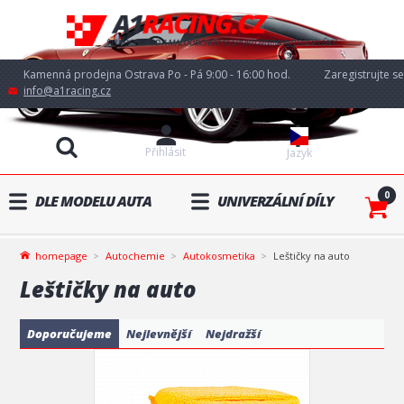
Kamenná prodejna Ostrava Po - Pá 9:00 - 16:00 hod.
Zaregistrujte se
info@a1racing.cz
Přihlásit
Jazyk
0
DLE MODELU AUTA
UNIVERZÁLNÍ DÍLY
homepage
Autochemie
Autokosmetika
Leštičky na auto
Leštičky na auto
Doporučujeme
Nejlevnější
Nejdražší