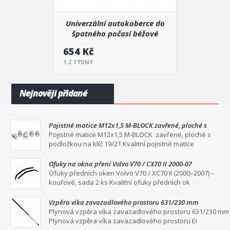
Univerzální autokoberce do
špatného počasí béžové
654 Kč
1-2 TÝDNY
Nejnověji přidané
Pojistné matice M12x1,5 M-BLOCK zavřené, ploché s
podložkou na klíč 19/21
Pojistné matice M12x1,5 M-BLOCK zavřené, ploché s
podložkou na klíč 19/21 Kvalitní pojistné matice
Ofuky na okna pření Volvo V70 / CX70 II 2000-07
Ofuky předních oken Volvo V70 / XC70 II (2000–2007) –
kouřové, sada 2 ks Kvalitní ofuky předních ok
Vzpěra víka zavazadlového prostoru 631/230 mm
Plynová vzpěra víka zavazadlového prostoru 631/230 mm
Plynová vzpěra víka zavazadlového prostoru Ei