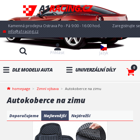
Kamenná prodejna Ostrava Po - Pá 9:00 - 16:00 hod.
Zaregistrujte se
info@a1racing.cz
Přihlásit
Jazyk
0
DLE MODELU AUTA
UNIVERZÁLNÍ DÍLY
homepage
Zimní výbava
Autokoberce na zimu
Autokoberce na zimu
Doporučujeme
Nejlevnější
Nejdražší