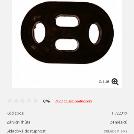
Zvětšit
0%
Přidejte své hodnocení
Kód zboží
P72231X
Záruční lhůta
24 měsíců
Skladová dostupnost
SKLADEM 6 KS