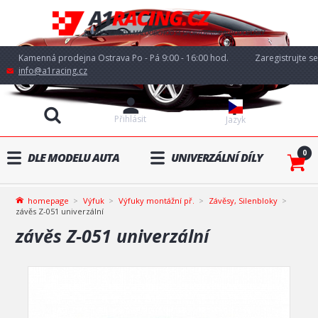
Kamenná prodejna Ostrava Po - Pá 9:00 - 16:00 hod.
Zaregistrujte se
info@a1racing.cz
Přihlásit
Jazyk
0
DLE MODELU AUTA
UNIVERZÁLNÍ DÍLY
homepage
Výfuk
Výfuky montážní př.
Závěsy, Silenbloky
závěs Z-051 univerzální
závěs Z-051 univerzální