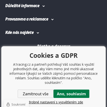
Důležité informace
Provozovna a reklamace
Kde nás najdete
Platba a doprava
Cookies a GDPR
A1racing.cz a partneři potřebují Váš souhlas k využití
jednotlivých dat, aby Vám mimo jiné mohli ukazovat
informace týkající se Vašich zájmů pomocí personalizace
reklam. Souhlas udělíte kliknutím na políčko "Ano,
souhlasím".
Zamítnout vše
Ano, souhlasím
Copyright © 2017
Sportovniautodoplnky.cz
- Tuning shop,
sportovní autodoplňky, tuning auta. Všechny práva vyhrazené.
Podrobné nastavení s vysvětlením zde
Soukromí
WWW stránky
dodal
BINARGON.cz