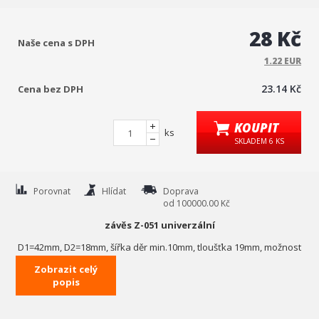
28 Kč
Naše cena s DPH
1.22 EUR
23.14 Kč
Cena bez DPH
KOUPIT
ks
SKLADEM 6 KS
Porovnat
Hlídat
Doprava
od 100000.00 Kč
závěs Z-051 univerzální
D1=42mm, D2=18mm, šířka děr min.10mm, tloušťka 19mm, možnost
použít jak delší, tak kratší stranou
Zobrazit celý
popis