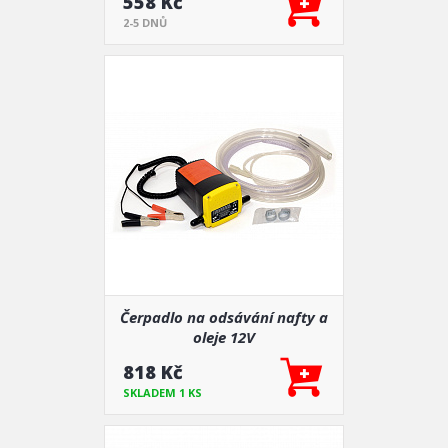
558 Kč
2-5 DNŮ
Čerpadlo na odsávání nafty a
oleje 12V
818 Kč
SKLADEM 1 KS