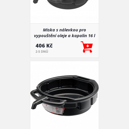
Miska s nálevkou pro
vypouštění oleje a kapalin 16 l
56 cm AMIO-04053
406 Kč
2-5 DNŮ