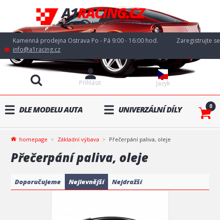
Kamenná prodejna Ostrava Po - Pá 9:00 - 16:00 hod.
Zaregistrujte se
info@a1racing.cz
Přihlásit
Jazyk
0
DLE MODELU AUTA
UNIVERZÁLNÍ DÍLY
homepage
Základní výbava
Přečerpání paliva, oleje
Přečerpání paliva, oleje
Doporučujeme
Nejlevnější
Nejdražší