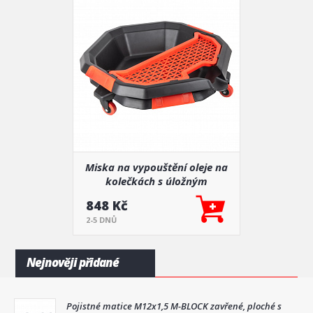
Miska na vypouštění oleje na
kolečkách s úložným
prostorem na nářadí AMIO-
848 Kč
04264
2-5 DNŮ
Nejnověji přidané
Pojistné matice M12x1,5 M-BLOCK zavřené, ploché s