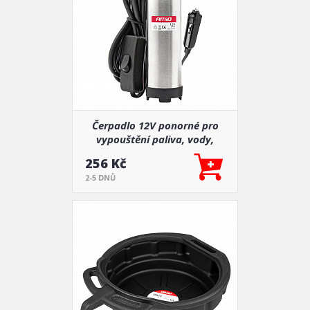
Čerpadlo 12V ponorné pro
vypouštění paliva, vody,
kapalin
256 Kč
2-5 DNŮ