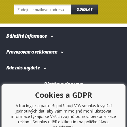
ODESLAT
Důležité informace
Provozovna a reklamace
Kde nás najdete
Platba a doprava
Cookies a GDPR
A1racing.cz a partneři potřebují Váš souhlas k využití
jednotlivých dat, aby Vám mimo jiné mohli ukazovat
informace týkající se Vašich zájmů pomocí personalizace
reklam. Souhlas udělíte kliknutím na políčko "Ano,