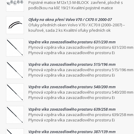
podložkou na klíč 19/21
Pojistné matice M12x1,5 M-BLOCK zavřené, ploché s
podložkou na klíč 19/21 Kvalitní pojistné matice
Ofuky na okna pření Volvo V70 / CX70 II 2000-07
Ofuky předních oken Volvo V70 / XC70 II (2000–2007) –
kouřové, sada 2 ks Kvalitní ofuky předních ok
Vzpěra víka zavazadlového prostoru 631/230 mm
Plynová vzpěra víka zavazadlového prostoru 631/230 mm
Plynová vzpěra víka zavazadlového prostoru Ei
Vzpěra víka zavazadlového prostoru 515/196 mm
Plynová vzpěra víka zavazadlového prostoru 515/196 mm
Plynová vzpěra víka zavazadlového prostoru Ei
Vzpěra víka zavazadlového prostoru 540/200 mm
Plynová vzpěra víka zavazadlového prostoru 540/200 mm
Plynová vzpěra víka zavazadlového prostoru Ei
Vzpěra víka zavazadlového prostoru 639/258 mm
Plynová vzpěra víka zavazadlového prostoru 639/258 mm
Plynová vzpěra víka zavazadlového prostoru Ei
Vzpěra víka zavazadlového prostoru 387/139 mm