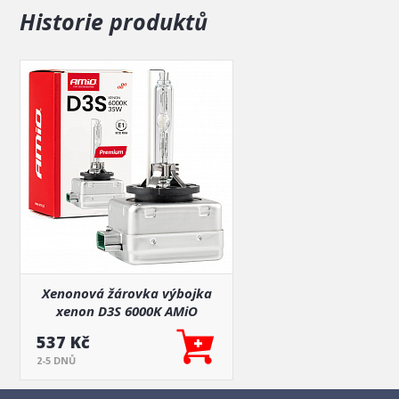
Historie produktů
Xenonová žárovka výbojka
xenon D3S 6000K AMiO
PREMIUM AMIO-01979
537 Kč
2-5 DNŮ