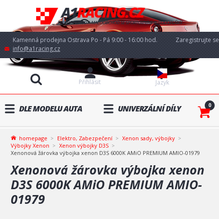
Kamenná prodejna Ostrava Po - Pá 9:00 - 16:00 hod.
Zaregistrujte se
info@a1racing.cz
Přihlásit
Jazyk
0
DLE MODELU AUTA
UNIVERZÁLNÍ DÍLY
homepage
Elektro, Zabezpečení
Xenon sady, výbojky
Výbojky Xenon
Xenon výbojky D3S
Xenonová žárovka výbojka xenon D3S 6000K AMiO PREMIUM AMIO-01979
Xenonová žárovka výbojka xenon
D3S 6000K AMiO PREMIUM AMIO-
01979