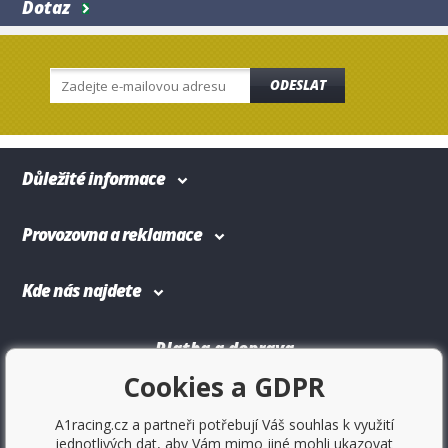
Dotaz
ODESLAT
Důležité informace
Provozovna a reklamace
Kde nás najdete
Platba a doprava
Cookies a GDPR
A1racing.cz a partneři potřebují Váš souhlas k využití
jednotlivých dat, aby Vám mimo jiné mohli ukazovat