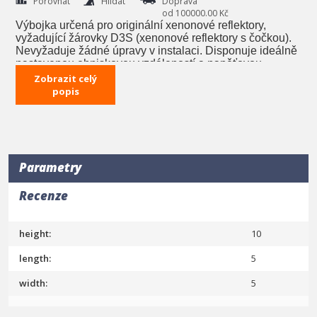
Porovnat
Hlídat
Doprava
od 100000.00 Kč
Výbojka určená pro originální xenonové reflektory,
vyžadující žárovky D3S (xenonové reflektory s čočkou).
Nevyžaduje žádné úpravy v instalaci. Disponuje ideálně
nastavenou ohniskovou vzdáleností a napěťovou
zástrčkou charakteristickou pro žárovku D3S. Může být
Zobrazit celý
použita pouze s xenonovým měničem D3S. Žárovky tyto
popis
mají vestavěný zapalovač.
Plná specifikace:
Typ lampy
D3S
Jmenovitý
35 W
Parametry
výkon
Jmenovité
12V (zpracováno měničem 42V)
Recenze
napětí
Teplota světla
6000K
Provozní
-30~+80°C
height:
10
teplota
Konektory
standardní
length:
5
width:
5