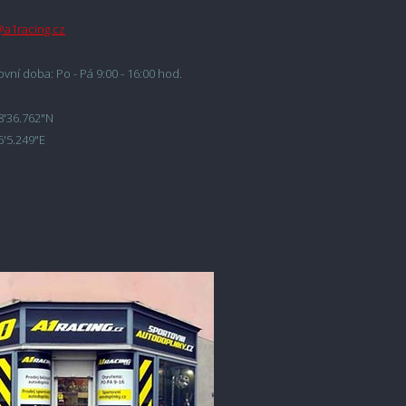
@a1racing.cz
vní doba: Po - Pá 9:00 - 16:00 hod.
8'36.762"N
6'5.249"E