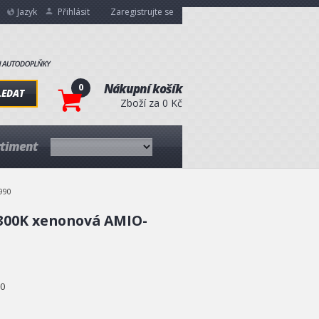
Jazyk
Přihlásit
Zaregistrujte se
0
Nákupní košík
LEDAT
Zboží za 0 Kč
rtiment
990
4300K xenonová AMIO-
0