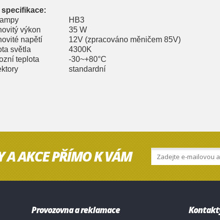
 specifikace:
lampy
HB3
ovitý výkon
35 W
ovité napětí
12V (zpracováno měničem 85V)
ta světla
4300K
ozní teplota
-30~+80°C
ktory
standardní
Y A AKCE PŘÍMO K VÁM
Provozovna a reklamace
Kontakt