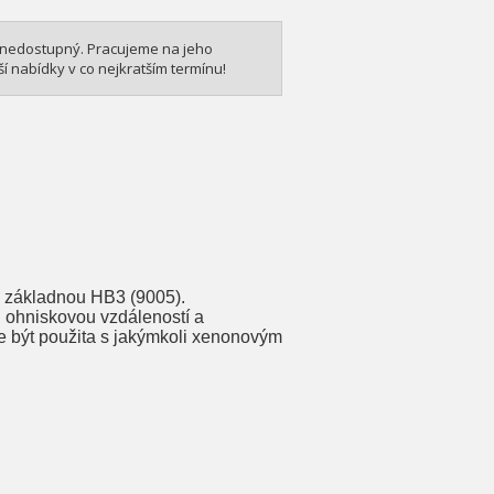
 nedostupný. Pracujeme na jeho
 nabídky v co nejkratším termínu!
 základnou HB3 (9005).
 ohniskovou vzdáleností a
e být použita s jakýmkoli xenonovým