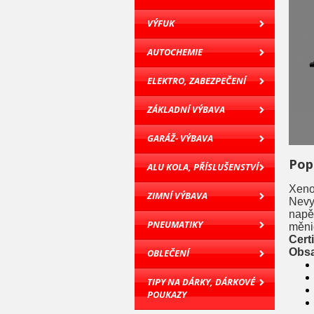
VÝFUK
AUTOCHEMIE
ELEKTRO, ZABEZPEČENÍ
ZÁKLADNÍ VÝBAVA
GARÁŽ- VÝBAVA
Pop
ALU KOLA, PŘÍSLUŠENSTVÍ
Xeno
ZIMNÍ VÝBAVA
Nevy
napě
PNEUMATIKY
měni
Certi
Obs
OBLEČENÍ
TIPY NA DÁRKY, DÁRKOVÉ
POUKAZY