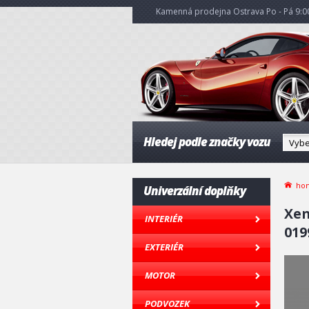
Kamenná prodejna Ostrava Po - Pá 9:00
Hledej podle značky vozu
ho
Univerzální doplňky
Xen
INTERIÉR
019
EXTERIÉR
MOTOR
PODVOZEK