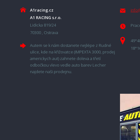
A1racing.cz
info
A1 RACING s.r.o.
Lidicka 819/24
Praco
70300 , Ostrava
49°4
Autem se k nám dostanete nejlépe z Rudné
18°1
ulice, kde na křižovatce (IMPEXTA 3000, prodej
americkych aut) zahnete doleva a třetí
odbočkou vlevo vedle auto barev Lecher
najdete naši prodejnu.