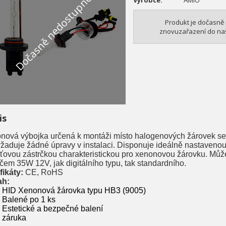
Dočasně nedostupné
Výrobce:
AMIO
Produkt je dočasně
znovuzařazení do naší
is
nová výbojka určená k montáži místo halogenových žárovek se
žaduje žádné úpravy v instalaci. Disponuje ideálně nastavenou
ťovou zástrčkou charakteristickou pro xenonovou žárovku. Můž
čem 35W 12V, jak digitálního typu, tak standardního.
fikáty:
CE, RoHS
ah:
HID Xenonová žárovka typu HB3 (9005)
Balené po 1 ks
Estetické a bezpečné balení
záruka