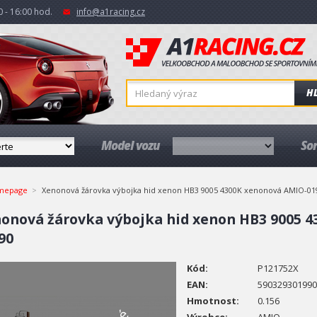
 - 16:00 hod.
info@a1racing.cz
H
Model vozu
So
mepage
Xenonová žárovka výbojka hid xenon HB3 9005 4300K xenonová AMIO-01
onová žárovka výbojka hid xenon HB3 9005 
90
Kód:
P121752X
EAN:
590329301990
Hmotnost:
0.156