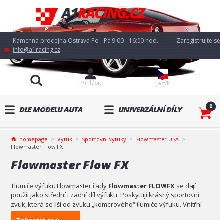
Kamenná prodejna Ostrava Po - Pá 9:00 - 16:00 hod.
Zaregistrujte se
info@a1racing.cz
Přihlásit
Jazyk
0
DLE MODELU AUTA
UNIVERZÁLNÍ DÍLY
homepage
Výfuk
Sportovní výfuky
Flowmaster USA
Flowmaster Flow FX
Flowmaster Flow FX
Tlumiče výfuku Flowmaster řady
Flowmaster FLOWFX
se dají
použít jako střední i zadní díl výfuku. Poskytují krásný sportovní
zvuk, která se liší od zvuku „komorového“ tlumiče výfuku. Vnitřní
část je vybavena velkým 3,00 palcovým „přímým“ perforovaným