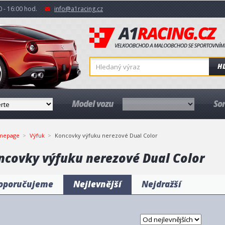
 - 16:00 hod.
info@a1racing.cz
H
Model vozu
So
mepage
Výfuk
Koncovky výfuku nerezové Dual Color
ncovky výfuku nerezové Dual Color
oporučujeme
Nejlevnější
Nejdražší