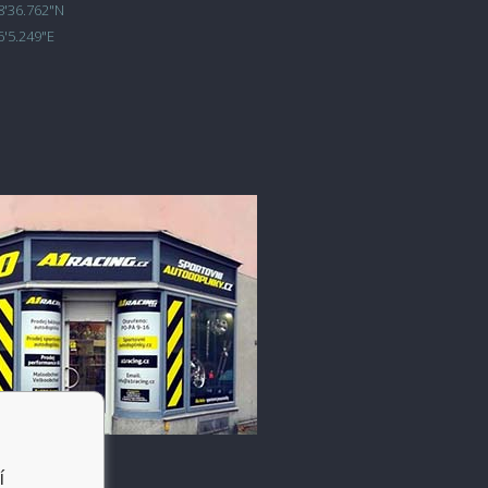
8'36.762"N
6'5.249"E
í