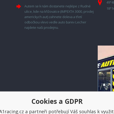
49°4
Autem se k nám dostanete nejlépe z Rudné
18°1
ulice, kde na křižovatce (IMPEXTA 3000, prodej
americkych aut) zahnete doleva a třetí
odbočkou vlevo vedle auto barev Lecher
najdete naši prodejnu.
Cookies a GDPR
Platba a doprava
A1racing.cz a partneři potřebují Váš souhlas k využit