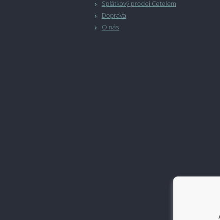
Splátkový prodej Cetelem
Doprava
O nás