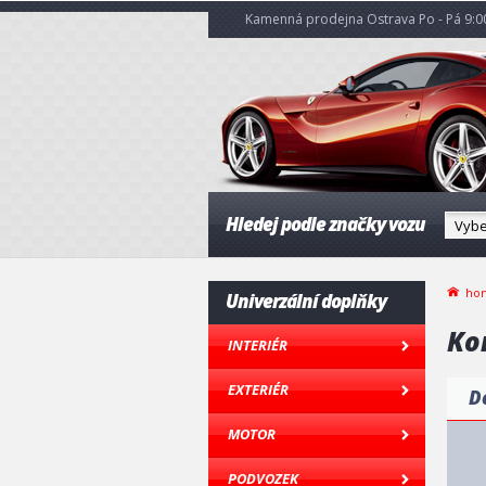
Kamenná prodejna Ostrava Po - Pá 9:00
Hledej podle značky vozu
ho
Univerzální doplňky
Ko
INTERIÉR
EXTERIÉR
D
MOTOR
PODVOZEK