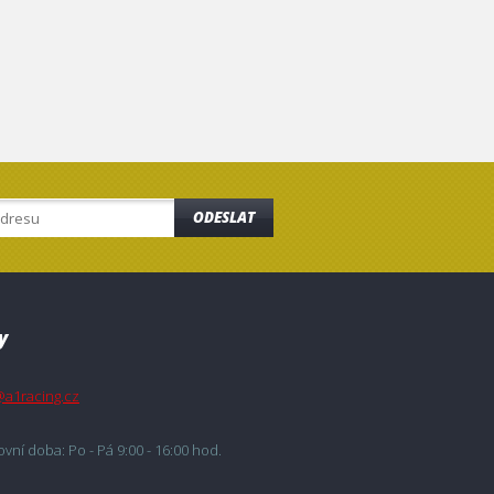
ODESLAT
y
@a1racing.cz
vní doba: Po - Pá 9:00 - 16:00 hod.