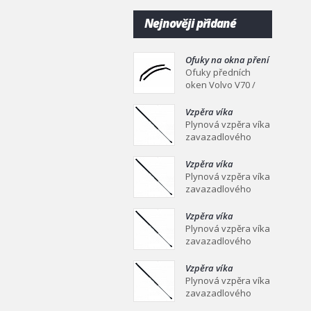
Nejnověji přidané
Ofuky na okna pření
Volvo V70 / CX70 II
Ofuky předních
2000-07
oken Volvo V70 /
XC70 II (2000–2007) –
kouřové, sada 2 ks
Vzpěra víka
Kvalitní ofuky
zavazadlového
Plynová vzpěra víka
předních ok
prostoru 631/230
zavazadlového
mm
prostoru 631/230
mm Plynová vzpěra
Vzpěra víka
víka zavazadlového
zavazadlového
Plynová vzpěra víka
prostoru Ei
prostoru 515/196
zavazadlového
mm
prostoru 515/196
mm Plynová vzpěra
Vzpěra víka
víka zavazadlového
zavazadlového
Plynová vzpěra víka
prostoru Ei
prostoru 540/200
zavazadlového
mm
prostoru 540/200
mm Plynová vzpěra
Vzpěra víka
víka zavazadlového
zavazadlového
Plynová vzpěra víka
prostoru Ei
prostoru 639/258
zavazadlového
mm
prostoru 639/258