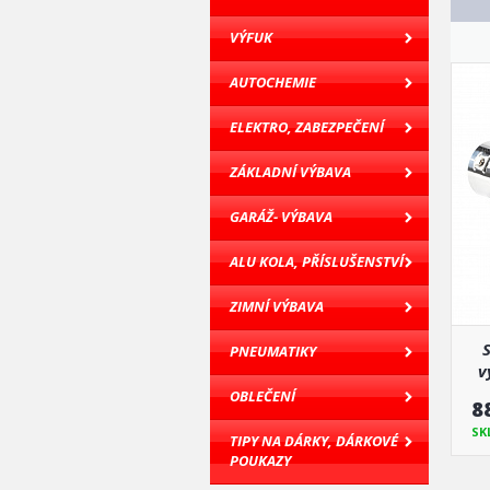
VÝFUK
AUTOCHEMIE
ELEKTRO, ZABEZPEČENÍ
ZÁKLADNÍ VÝBAVA
GARÁŽ- VÝBAVA
ALU KOLA, PŘÍSLUŠENSTVÍ
ZIMNÍ VÝBAVA
PNEUMATIKY
v
OBLEČENÍ
8
SK
TIPY NA DÁRKY, DÁRKOVÉ
POUKAZY