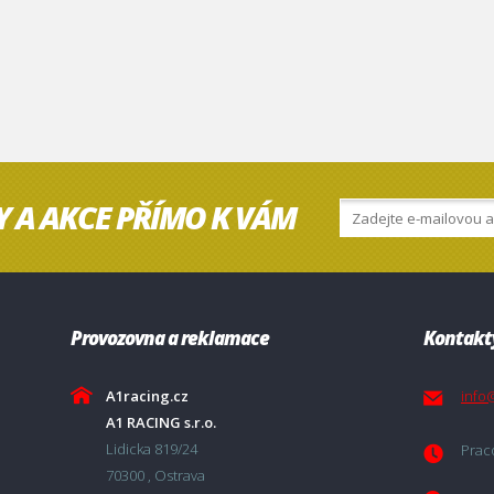
Y A AKCE PŘÍMO K VÁM
Provozovna a reklamace
Kontakt
A1racing.cz
info
A1 RACING s.r.o.
Lidicka 819/24
Praco
70300 , Ostrava