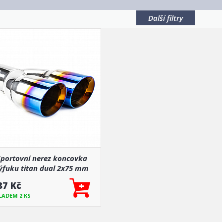
Další filtry
Sportovní nerez koncovka
ýfuku titan dual 2x75 mm
87 Kč
LADEM 2 KS