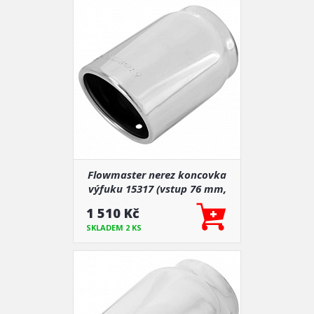
Flowmaster nerez koncovka
výfuku 15317 (vstup 76 mm,
výstup 89 mm)
1 510 Kč
SKLADEM 2 KS