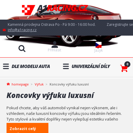
Kamenná prodejna Ostrava Po - Pá 9:00 - 16:00 hod.
Zaregistrujte se
info@a1racing.cz
Přihlásit
Jazyk
0
DLE MODELU AUTA
UNIVERZÁLNÍ DÍLY
homepage
Výfuk
Koncovky výfuku luxusní
Koncovky výfuku luxusní
Pokud chcete, aby váš automobil vynikal nejen výkonem, ale i
vzhledem, naše luxusní koncovky výfuku jsou ideálním řešením.
Tyto stylové a kvalitní doplňky nejen vylepšují estetiku vašeho
vozu, ale také přispívají k lepšímu zvuku a celkovému výkonu
Zobrazit celý
motoru. V naší široké nabídce najdete koncovky výfuku pro různé