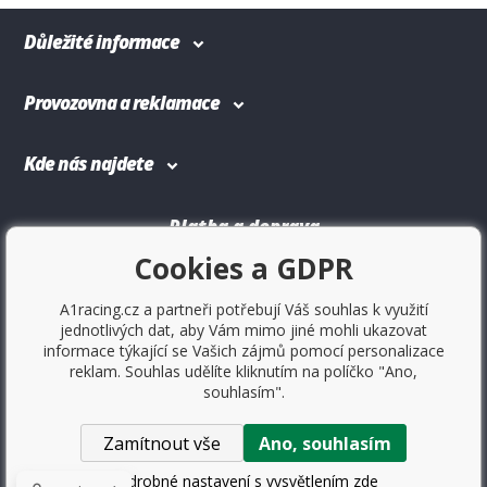
Důležité informace
Provozovna a reklamace
Kde nás najdete
Platba a doprava
Cookies a GDPR
A1racing.cz a partneři potřebují Váš souhlas k využití
jednotlivých dat, aby Vám mimo jiné mohli ukazovat
informace týkající se Vašich zájmů pomocí personalizace
reklam. Souhlas udělíte kliknutím na políčko "Ano,
souhlasím".
Zamítnout vše
Ano, souhlasím
Copyright © 2017
Sportovniautodoplnky.cz
- Tuning shop,
sportovní autodoplňky, tuning auta. Všechny práva vyhrazené.
Podrobné nastavení s vysvětlením zde