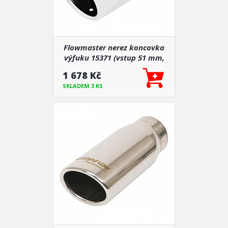
Flowmaster nerez koncovka
výfuku 15371 (vstup 51 mm,
výstup 76 mm)
1 678 Kč
SKLADEM 3 KS