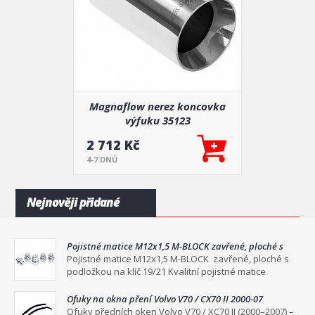
Magnaflow nerez koncovka
výfuku 35123
2 712 Kč
4-7 DNŮ
Nejnověji přidané
Pojistné matice M12x1,5 M-BLOCK zavřené, ploché s
podložkou na klíč 19/21
Pojistné matice M12x1,5 M-BLOCK zavřené, ploché s
podložkou na klíč 19/21 Kvalitní pojistné matice
Ofuky na okna pření Volvo V70 / CX70 II 2000-07
Ofuky předních oken Volvo V70 / XC70 II (2000–2007) –