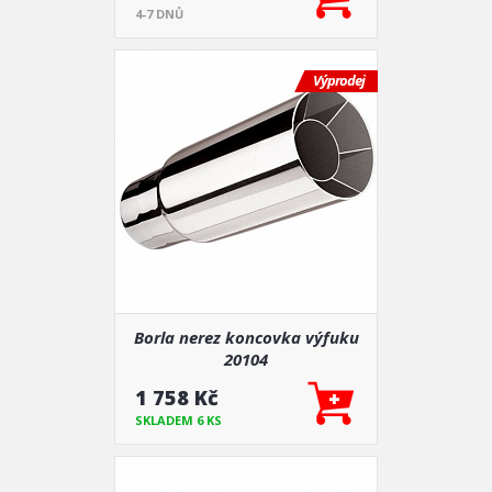
4-7 DNŮ
Výprodej
Borla nerez koncovka výfuku
20104
1 758 Kč
SKLADEM 6 KS