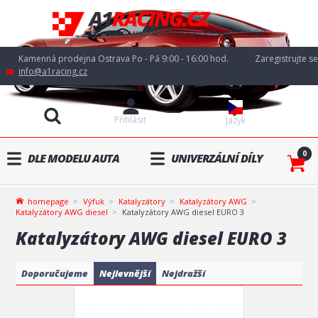
Kamenná prodejna Ostrava Po - Pá 9:00 - 16:00 hod.
Zaregistrujte se
info@a1racing.cz
Přihlásit
Jazyk
0
DLE MODELU AUTA
UNIVERZÁLNÍ DÍLY
homepage
Výfuk
Katalyzátory
Katalyzátory AWG
Katalyzátory AWG diesel
Katalyzátory AWG diesel EURO 3
Katalyzátory AWG diesel EURO 3
Doporučujeme
Nejlevnější
Nejdražší