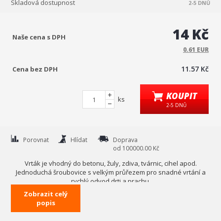
Skladová dostupnost
2-5 DNŮ
14 Kč
Naše cena s DPH
0.61 EUR
11.57 Kč
Cena bez DPH
KOUPIT
ks
2-5 DNŮ
Porovnat
Hlídat
Doprava
od 100000.00 Kč
Vrták je vhodný do betonu, žuly, zdiva, tvárnic, cihel apod.
Jednoduchá šroubovice s velkým průřezem pro snadné vrtání a
rychlý odvod drti a prachu.
Zobrazit celý
Karbidový hrot pro razantní průchod vrtáku materiálem.
popis
Technická data