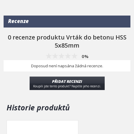
zhotovení
HSS
rozměry
5 x 85 mm
Recenze
0 recenze produktu Vrták do betonu HSS
5x85mm
0%
Doposud není napsána žádná recenze.
PŘIDAT RECENZI
Koupili jste tento produkt? Napište jeho recenzi.
Historie produktů