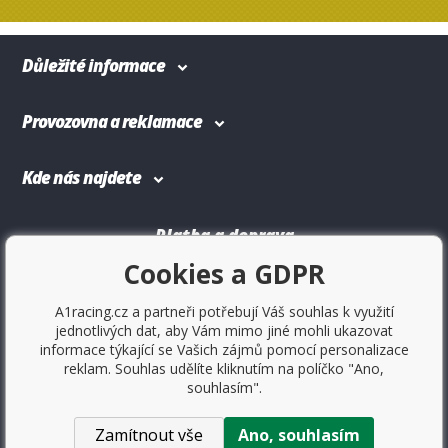
Důležité informace
Provozovna a reklamace
Kde nás najdete
Platba a doprava
Cookies a GDPR
A1racing.cz a partneři potřebují Váš souhlas k využití
jednotlivých dat, aby Vám mimo jiné mohli ukazovat
informace týkající se Vašich zájmů pomocí personalizace
reklam. Souhlas udělíte kliknutím na políčko "Ano,
souhlasím".
Zamítnout vše
Ano, souhlasím
Copyright © 2017
Sportovniautodoplnky.cz
- Tuning shop,