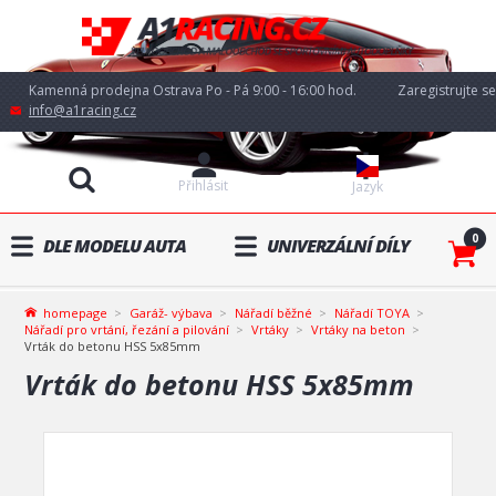
Kamenná prodejna Ostrava Po - Pá 9:00 - 16:00 hod.
Zaregistrujte se
info@a1racing.cz
Přihlásit
Jazyk
0
DLE MODELU AUTA
UNIVERZÁLNÍ DÍLY
homepage
Garáž- výbava
Nářadí běžné
Nářadí TOYA
Nářadí pro vrtání, řezání a pilování
Vrtáky
Vrtáky na beton
Vrták do betonu HSS 5x85mm
Vrták do betonu HSS 5x85mm