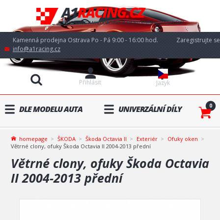
Kamenná prodejna Ostrava Po - Pá 9:00 - 16:00 hod.
Zaregistrujte se
info@a1racing.cz
Přihlásit
Jazyk
0
DLE MODELU AUTA
UNIVERZÁLNÍ DÍLY
homepage
ŠKODA
Škoda Octavia II
Exteriér
Ofuky oken
Větrné clony, ofuky Škoda Octavia II 2004-2013 přední
Větrné clony, ofuky Škoda Octavia
II 2004-2013 přední