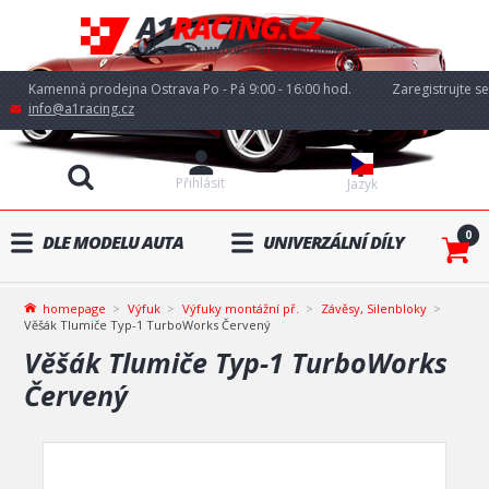
Kamenná prodejna Ostrava Po - Pá 9:00 - 16:00 hod.
Zaregistrujte se
info@a1racing.cz
Přihlásit
Jazyk
0
DLE MODELU AUTA
UNIVERZÁLNÍ DÍLY
homepage
Výfuk
Výfuky montážní př.
Závěsy, Silenbloky
Věšák Tlumiče Typ-1 TurboWorks Červený
Věšák Tlumiče Typ-1 TurboWorks
Červený