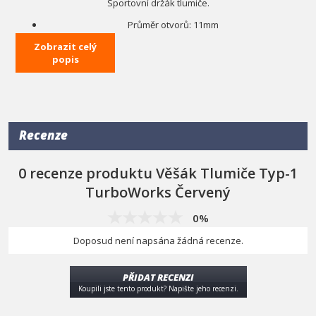
Sportovní držák tlumiče.
Průměr otvorů: 11mm
Rozměry: 73x48x20mm
Zobrazit celý
Barva: Červená
popis
Recenze
0 recenze produktu Věšák Tlumiče Typ-1
TurboWorks Červený
0%
Doposud není napsána žádná recenze.
PŘIDAT RECENZI
Koupili jste tento produkt? Napište jeho recenzi.