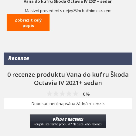
Vana do kufru Škoda Octavia IV 2021+ sedan
Masivní provedení s nejvyžším bočním okrajem
Zobrazit celý
Přesně na míru konkrétnímu typu vozidla.
Chrání zavazadlový prostor auta od nečistot a poškození.
popis
Zvýšený okraj přesně do krajů stěn.
Snadno omyvatelné.
Lehký a pružný materiál.
Černá barva.
Recenze
0 recenze produktu Vana do kufru Škoda
Octavia IV 2021+ sedan
0%
Doposud není napsána žádná recenze.
PŘIDAT RECENZI
Koupili jste tento produkt? Napište jeho recenzi.