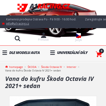
Kamenná prodejna Ostrava Po - Pá 9:00 - 16:00 hod.
Zaregistrujte se
info@a1racing.cz
Přihlásit
Jazyk
0
DLE MODELU AUTA
UNIVERZÁLNÍ DÍLY
homepage
ŠKODA
Škoda Octavia IV
Interier
Vana do kufru Škoda Octavia IV 2021+ sedan
Vana do kufru Škoda Octavia IV
2021+ sedan