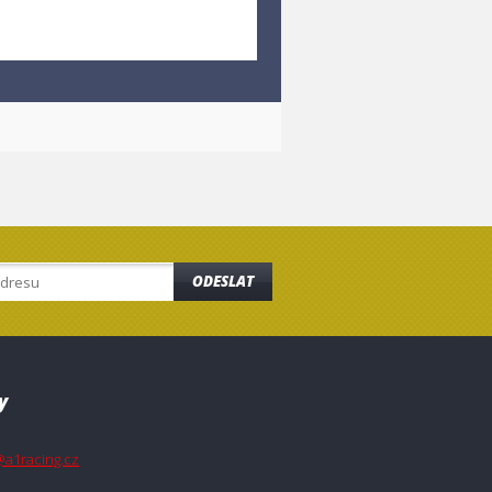
ODESLAT
y
@a1racing.cz