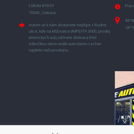
Lidicka 819/24
Praco
70300 , Ostrava
49°4
Autem se k nám dostanete nejlépe z Rudné
18°1
ulice, kde na křižovatce (IMPEXTA 3000, prodej
americkych aut) zahnete doleva a třetí
odbočkou vlevo vedle auto barev Lecher
najdete naši prodejnu.