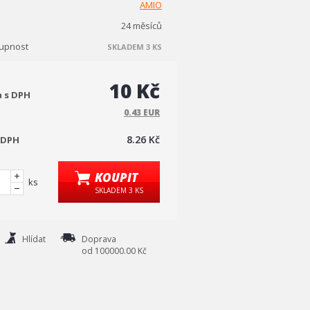
AMIO
24 měsíců
upnost
SKLADEM 3 KS
10 Kč
a s DPH
0.43 EUR
8.26 Kč
 DPH
KOUPIT
ks
SKLADEM 3 KS
Hlídat
Doprava
od 100000.00 Kč