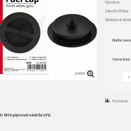
Výrobce
Záruční lhůta
Skladová dost
Naše cen
Cena bez
Zvětšit
Porovnat
ěr M10 plynové nádrže LPG