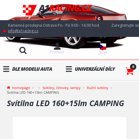
Kamenná prodejna Ostrava Po - Pá 9:00 - 16:00 hod.
Zaregistrujte se
info@a1racing.cz
Přihlásit
Jazyk
0
DLE MODELU AUTA
UNIVERZÁLNÍ DÍLY
homepage
Svítilny, čelovky, lampy
Ruční svítilny
Svítilna LED 160+15lm CAMPING
Svítilna LED 160+15lm CAMPING