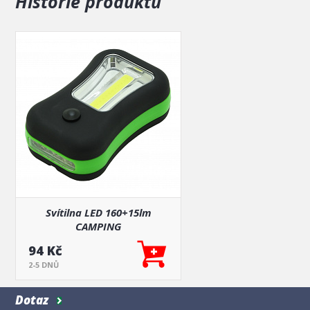
Historie produktů
Svítilna LED 160+15lm
CAMPING
94 Kč
2-5 DNŮ
Dotaz