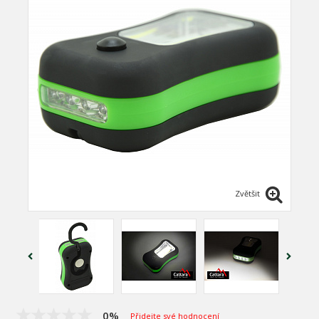
Zvětšit
0%
Přidejte své hodnocení