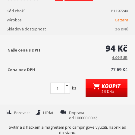
Kód zboží
P119724X
Výrobce
Cattara
Skladová dostupnost
2-5 DNŮ
94 Kč
Naše cena s DPH
4.09 EUR
77.69 Kč
Cena bez DPH
KOUPIT
ks
2-5 DNŮ
Porovnat
Hlídat
Doprava
od 100000.00 Kč
Svítilna s háčkem a magnetem pro campingové využití, například
do stanu.