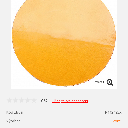
Zvětšit
0%
Přidejte své hodnocení
Kód zboží
P113485X
Výrobce
Vorel