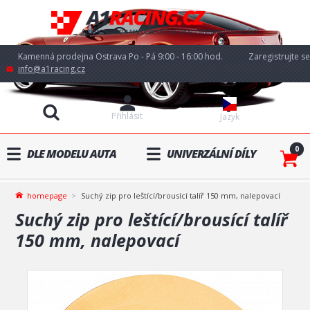
Kamenná prodejna Ostrava Po - Pá 9:00 - 16:00 hod.
Zaregistrujte se
info@a1racing.cz
Přihlásit
Jazyk
0
DLE MODELU AUTA
UNIVERZÁLNÍ DÍLY
homepage
Suchý zip pro leštící/brousící talíř 150 mm, nalepovací
Suchý zip pro leštící/brousící talíř
150 mm, nalepovací