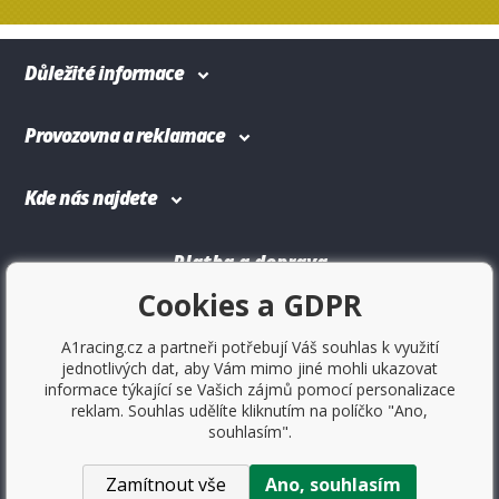
Důležité informace
Provozovna a reklamace
Kde nás najdete
Platba a doprava
Cookies a GDPR
A1racing.cz a partneři potřebují Váš souhlas k využití
jednotlivých dat, aby Vám mimo jiné mohli ukazovat
informace týkající se Vašich zájmů pomocí personalizace
reklam. Souhlas udělíte kliknutím na políčko "Ano,
souhlasím".
Zamítnout vše
Ano, souhlasím
Copyright © 2017
Sportovniautodoplnky.cz
- Tuning shop,