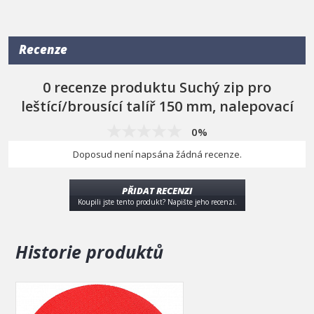
• Průmě 150 mm
• Lícová strana - povrch suchý zip
• Rubová strana - vysocepřilnavá samolepící vrstva
Recenze
průměr (mm)
150
0 recenze produktu Suchý zip pro
leštící/brousící talíř 150 mm, nalepovací
0%
Doposud není napsána žádná recenze.
PŘIDAT RECENZI
Koupili jste tento produkt? Napište jeho recenzi.
Historie produktů