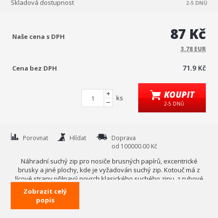
Skladová dostupnost
2-5 DNŮ
87 Kč
Naše cena s DPH
3.78 EUR
71.9 Kč
Cena bez DPH
KOUPIT
ks
2-5 DNŮ
Porovnat
Hlídat
Doprava
od 100000.00 Kč
Náhradní suchý zip pro nosiče brusných papírů, excentrické
brusky a jiné plochy, kde je vyžadován suchý zip. Kotouč má z
lícové strany přilnavý povrch klasického suchého zipu, z rubové
strany je opatřen vysoce samolepící vrstvou, která přilne na plast,
Zobrazit celý
plech, pryž a podobně.
popis
• Suchý zip náhradní průměr 150 mm samolepící