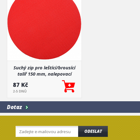
Suchý zip pro leštící/brousící
talíř 150 mm, nalepovací
87 Kč
2-5 DNŮ
Dotaz
ODESLAT