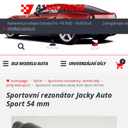
Kamenná prodejna Ostrava Po - Pá 9:00 - 16:00 hod.
Zaregistrujte se
info@a1racing.cz
Přihlásit
Jazyk
0
DLE MODELU AUTA
UNIVERZÁLNÍ DÍLY
homepage
Výfuk
Sportovní rezonátory, střední díly
Jacky Autosport
Sportovní rezonátor Jacky Auto Sport 54 mm
Sportovní rezonátor Jacky Auto
Sport 54 mm