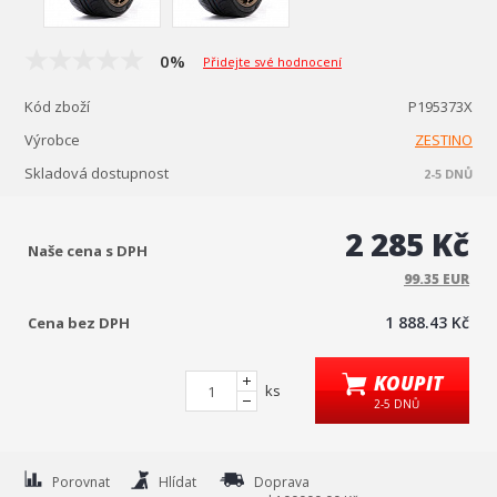
0%
Přidejte své hodnocení
Kód zboží
P195373X
Výrobce
ZESTINO
Skladová dostupnost
2-5 DNŮ
2 285 Kč
Naše cena s DPH
99.35 EUR
1 888.43 Kč
Cena bez DPH
KOUPIT
ks
2-5 DNŮ
Porovnat
Hlídat
Doprava