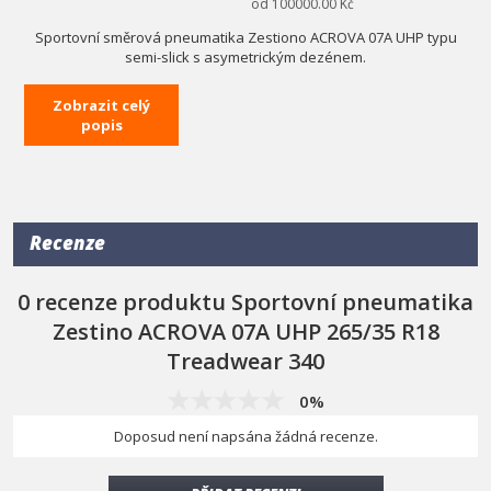
od 100000.00 Kč
Sportovní směrová pneumatika Zestiono ACROVA 07A UHP typu
semi-slick s asymetrickým dezénem.
Model ACROVA 07A UHP byl oceněn sportovci za vynikající
Zobrazit celý
ovladatelnost, přilnavost a poměr ceny k výkonu.
popis
Ideální pro drift, určené pro mnoho kol na jedné sadě.
Parametry:
Rozměr: 265/35 R18
Doporučený ráfek: 9.0 J
Recenze
Index rychlosti: W (do 270 km/h)
Index nosnosti: 93 (do 650 kg)
0 recenze produktu Sportovní pneumatika
Při nákupu pneumatik neplatí akce "Doprava zdarma"
Zestino ACROVA 07A UHP 265/35 R18
Treadwear 340
0%
Doposud není napsána žádná recenze.